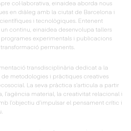
pre col·laborativa, einaidea aborda nous
ques en diàleg amb la ciutat de Barcelona i
, científiques i tecnològiques. Entenent
m un continu, einaidea desenvolupa tallers
ls, programes experimentals i publicacions
i transformació permanents.
mentació transdisciplinària dedicat a la
ió de metodologies i pràctiques creatives
cosocial. La seva pràctica s’articula a partir
l’agència material, la creativitat relacional i
mb l’objectiu d’impulsar el pensament crític i
u.