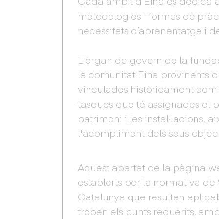
Cada àmbit d’Eina es dedica a 
metodologies i formes de pràcti
necessitats d’aprenentatge i de 
L'òrgan de govern de la fundaci
la comunitat Eina provinents de
vinculades històricament com a
tasques que té assignades el p
patrimoni i les instal·lacions, ai
l'acompliment dels seus object
Aquest apartat de la pàgina we
establerts per la normativa de
Catalunya que resulten aplicab
troben els punts requerits, am