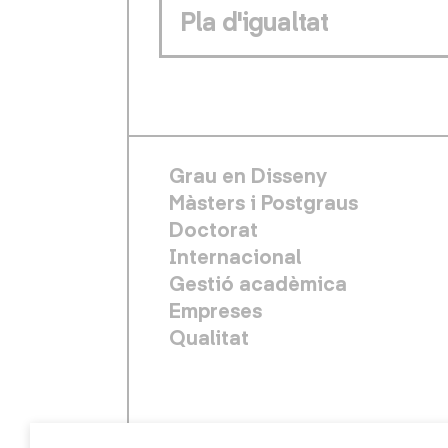
Pla d'igualtat
FOOTER PRINCIPAL
Grau en Disseny
Màsters i Postgraus
Doctorat
Internacional
Gestió acadèmica
Empreses
Qualitat