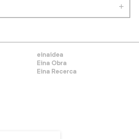
MENÚ SECUNDARIO
einaidea
Eina Obra
Eina Recerca