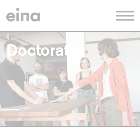
Vés
al
contingut
Doctorat