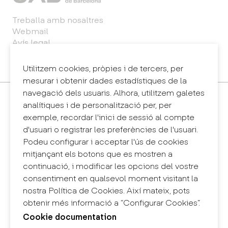
Treballa amb nosaltres
Webmail
Avís legal
Política de privacitat
Sintema intern d'informació (canal de denúncies)
Utilitzem cookies, pròpies i de tercers, per
mesurar i obtenir dades estadístiques de la
navegació dels usuaris. Alhora, utilitzem galetes
Contacte
analítiques i de personalització per, per
+34 932 030 923
exemple, recordar l'inici de sessió al compte
info@eina.cat
d'usuari o registrar les preferències de l'usuari.
Podeu configurar i acceptar l'ús de cookies
Eina Sentmenat
mitjançant els botons que es mostren a
Passeig Santa Eulàlia, 25
continuació, i modificar les opcions del vostre
08017 Barcelona
consentiment en qualsevol moment visitant la
+34 672 31 86 57
nostra Política de Cookies. Així mateix, pots
obtenir més informació a “Configurar Cookies”.
Eina Bosc
Cookie documentation
Carrer del Bosc, 2