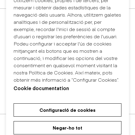
Utilitzem cookies, pròpies i de tercers, per
mesurar i obtenir dades estadístiques de la
navegació dels usuaris. Alhora, utilitzem galetes
Contacte
analítiques i de personalització per, per
+34 932 030 923
exemple, recordar l'inici de sessió al compte
info@eina.cat
d'usuari o registrar les preferències de l'usuari.
Podeu configurar i acceptar l'ús de cookies
Eina Sentmenat
mitjançant els botons que es mostren a
Passeig Santa Eulàlia, 25
continuació, i modificar les opcions del vostre
08017 Barcelona
consentiment en qualsevol moment visitant la
+34 672 31 86 57
nostra Política de Cookies. Així mateix, pots
obtenir més informació a “Configurar Cookies”.
Eina Bosc
Cookie documentation
Carrer del Bosc, 2
08017 Barcelona
+34 675 78 48 03
Configuració de cookies
Màster Universitari de Recerca
Màster Universitari en Disseny
Grau en Disseny
en Art i Disseny
d'Espais
Negar-ho tot