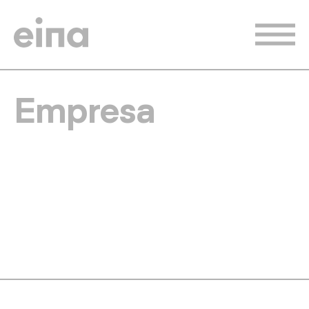
Vés
al
contingut
Empresa