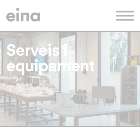
Vés
al
contingut
Serveis i
equipament