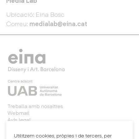
Media Lab
Ubicació: Eina Bosc
Correu:
medialab@eina.cat
Treballa amb nosaltres
Webmail
Avís legal
Política de privacitat
Sintema intern d'informació (canal de denúncies)
Utilitzem cookies, pròpies i de tercers, per