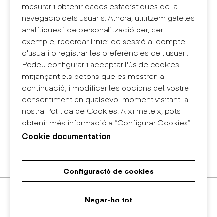
mesurar i obtenir dades estadístiques de la
navegació dels usuaris. Alhora, utilitzem galetes
Contacte
analítiques i de personalització per, per
+34 932 030 923
exemple, recordar l'inici de sessió al compte
info@eina.cat
d'usuari o registrar les preferències de l'usuari.
Podeu configurar i acceptar l'ús de cookies
Eina Sentmenat
mitjançant els botons que es mostren a
Passeig Santa Eulàlia, 25
continuació, i modificar les opcions del vostre
08017 Barcelona
consentiment en qualsevol moment visitant la
+34 672 31 86 57
nostra Política de Cookies. Així mateix, pots
obtenir més informació a “Configurar Cookies”.
Eina Bosc
Cookie documentation
Carrer del Bosc, 2
08017 Barcelona
+34 675 78 48 03
Configuració de cookies
Màster Universitari de Recerca
Màster Universitari en Disseny
Grau en Disseny
en Art i Disseny
d'Espais
Negar-ho tot