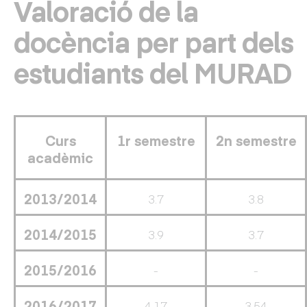
Valoració de la
docència per part dels
estudiants del MURAD
Curs
1r semestre
2n semestre
acadèmic
2013/2014
3.7
3.8
2014/2015
3.9
3.7
2015/2016
-
-
2016/2017
4.17
3.54