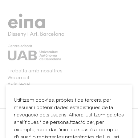
Treballa amb nosaltres
Webmail
Avís legal
Política de privacitat
Sintema intern d'informació (canal de denúncies)
Utilitzem cookies, pròpies i de tercers, per
mesurar i obtenir dades estadístiques de la
navegació dels usuaris. Alhora, utilitzem galetes
Contacte
analítiques i de personalització per, per
+34 932 030 923
exemple, recordar l'inici de sessió al compte
info@eina.cat
d'usuari o registrar les preferències de l'usuari.