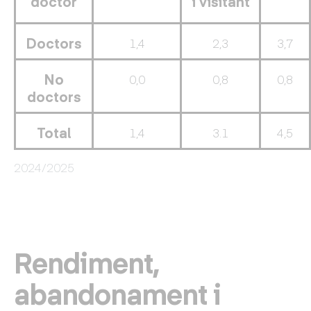
doctor
i visitant
Doctors
1,4
2,3
3,7
No
0,0
0,8
0,8
doctors
Total
1,4
3.1
4,5
2024/2025
Rendiment,
abandonament i