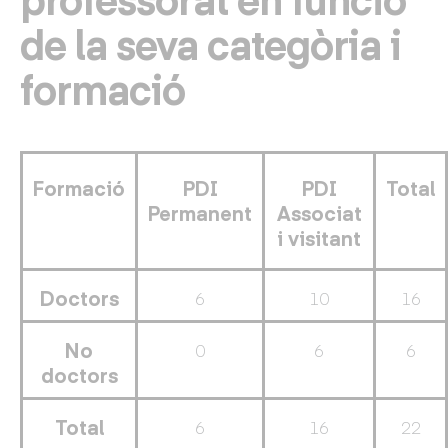
de la seva categòria i
formació
Formació
PDI
PDI
Total
Permanent
Associat
i visitant
Doctors
6
10
16
No
0
6
6
doctors
Total
6
16
22