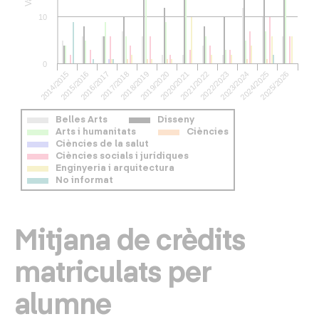
10
0
2016/2017
2019/2020
2022/2023
2025/2026
2014/2015
2017/2018
2020/2021
2023/2024
2015/2016
2018/2019
2021/2022
2024/2025
Belles Arts
Disseny
Arts i humanitats
Ciències
Ciències de la salut
Ciències socials i jurídiques
Enginyeria i arquitectura
No informat
Mitjana de crèdits
matriculats per
alumne