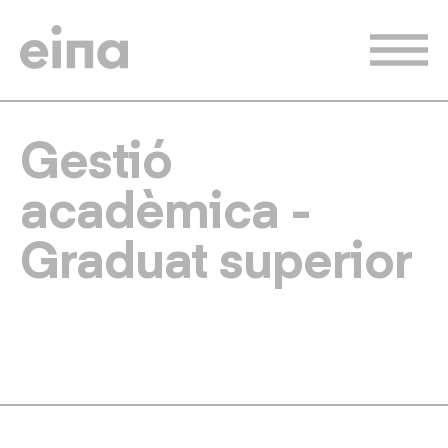
Vés
al
contingut
Gestió
acadèmica -
Graduat superior