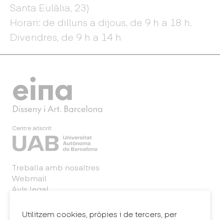
Santa Eulàlia, 23)
Horari: de dilluns a dijous, de 9 h a 18 h.
Divendres, de 9 h a 14 h
Treballa amb nosaltres
Webmail
Avís legal
Política de privacitat
Sintema intern d'informació (canal de denúncies)
Utilitzem cookies, pròpies i de tercers, per