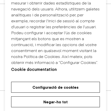
mesurar i obtenir dades estadístiques de la
navegació dels usuaris. Alhora, utilitzem galetes
Contacte
analítiques i de personalització per, per
+34 932 030 923
exemple, recordar l'inici de sessió al compte
info@eina.cat
d'usuari o registrar les preferències de l'usuari.
Podeu configurar i acceptar l'ús de cookies
Eina Sentmenat
mitjançant els botons que es mostren a
Passeig Santa Eulàlia, 25
continuació, i modificar les opcions del vostre
08017 Barcelona
consentiment en qualsevol moment visitant la
+34 672 31 86 57
nostra Política de Cookies. Així mateix, pots
obtenir més informació a “Configurar Cookies”.
Eina Bosc
Cookie documentation
Carrer del Bosc, 2
08017 Barcelona
+34 675 78 48 03
Configuració de cookies
Màster Universitari de Recerca
Màster Universitari en Disseny
Grau en Disseny
en Art i Disseny
d'Espais
Negar-ho tot