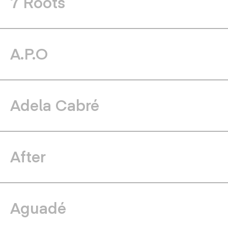
7 Roots
A.P.O
Adela Cabré
After
Aguadé