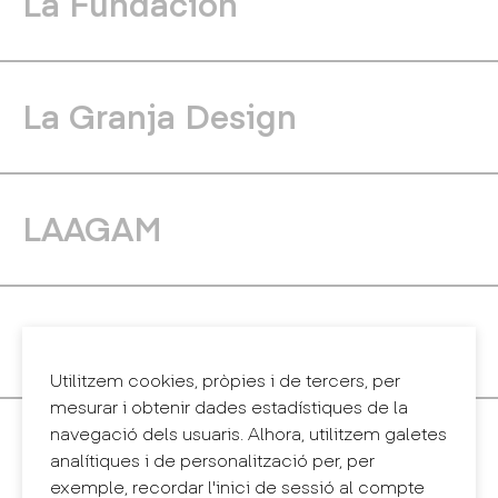
La Fundación
La Granja Design
LAAGAM
Ladyssenyadora
Utilitzem cookies, pròpies i de tercers, per
mesurar i obtenir dades estadístiques de la
navegació dels usuaris. Alhora, utilitzem galetes
Lekuona Studio
analítiques i de personalització per, per
exemple, recordar l'inici de sessió al compte