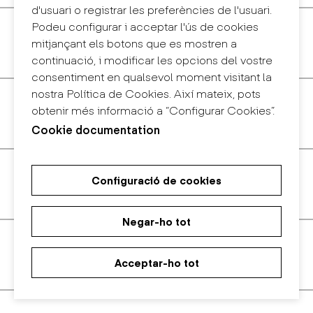
d'usuari o registrar les preferències de l'usuari.
Podeu configurar i acceptar l'ús de cookies
Lievore Altherr
mitjançant els botons que es mostren a
continuació, i modificar les opcions del vostre
consentiment en qualsevol moment visitant la
nostra Política de Cookies. Així mateix, pots
Little Creative Factory
obtenir més informació a “Configurar Cookies”.
Cookie documentation
Llamazares Pomés
Configuració de cookies
Negar-ho tot
Lluscà Design
Acceptar-ho tot