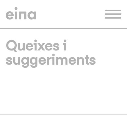
Vés
al
contingut
Queixes i
suggeriments