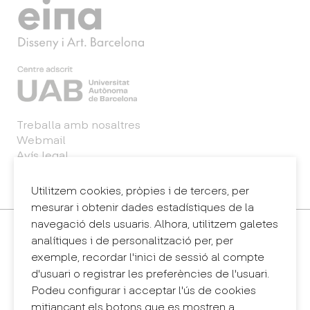
Treballa amb nosaltres
Webmail
Avís legal
Política de privacitat
Sintema intern d'informació (canal de denúncies)
Utilitzem cookies, pròpies i de tercers, per
mesurar i obtenir dades estadístiques de la
navegació dels usuaris. Alhora, utilitzem galetes
Contacte
analítiques i de personalització per, per
+34 932 030 923
exemple, recordar l'inici de sessió al compte
info@eina.cat
d'usuari o registrar les preferències de l'usuari.
Podeu configurar i acceptar l'ús de cookies
Eina Sentmenat
mitjançant els botons que es mostren a