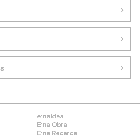
s
MENÚ SECUNDARIO
einaidea
Eina Obra
Eina Recerca