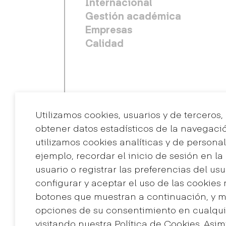
Internacional
Gestión académica
Empresas
Calidad
Utilizamos cookies, usuarios y de terceros,
obtener datos estadísticos de la navegaci
utilizamos cookies analíticas y de personal
ejemplo, recordar el inicio de sesión en l
usuario o registrar las preferencias del us
Contacto
configurar y aceptar el uso de las cookies
+34 932 030 923
botones que muestran a continuación, y mo
info@eina.cat
opciones de su consentimiento en cualq
visitando nuestra Política de Cookies. Asi