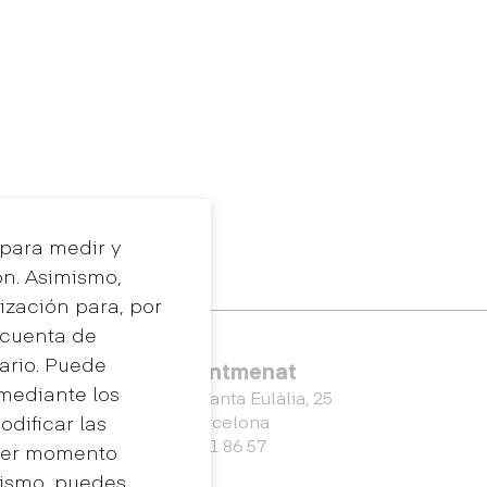
 para medir y
ón. Asimismo,
ización para, por
a cuenta de
uario. Puede
Eina Sentmenat
 mediante los
Passeig Santa Eulàlia, 25
dificar las
08017 Barcelona
+34 672 31 86 57
uier momento
mismo, puedes