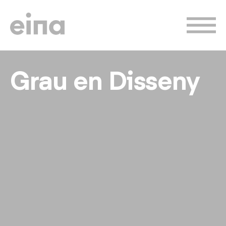
Vés
al
contingut
Grau en Disseny