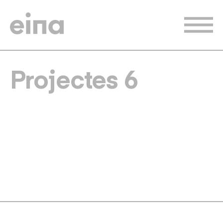
Vés
al
contingut
Projectes 6