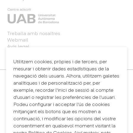
Treballa amb nosaltres
Webmail
Avís legal
Política de privacitat
Sintema intern d'informació (canal de denúncies)
Utilitzem cookies, pròpies i de tercers, per
mesurar i obtenir dades estadístiques de la
navegació dels usuaris. Alhora, utilitzem galetes
Contacte
analítiques i de personalització per, per
+34 932 030 923
exemple, recordar l'inici de sessió al compte
info@eina.cat
d'usuari o registrar les preferències de l'usuari.
Podeu configurar i acceptar l'ús de cookies
Eina Sentmenat
mitjançant els botons que es mostren a
Passeig Santa Eulàlia, 25
continuació, i modificar les opcions del vostre
08017 Barcelona
consentiment en qualsevol moment visitant la
+34 672 31 86 57
nostra Política de Cookies. Així mateix, pots