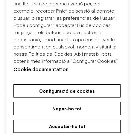
Contacte
analítiques i de personalització per, per
+34 932 030 923
exemple, recordar l'inici de sessió al compte
info@eina.cat
d'usuari o registrar les preferències de l'usuari.
Podeu configurar i acceptar l'ús de cookies
Eina Sentmenat
mitjançant els botons que es mostren a
Passeig Santa Eulàlia, 25
continuació, i modificar les opcions del vostre
08017 Barcelona
consentiment en qualsevol moment visitant la
+34 672 31 86 57
nostra Política de Cookies. Així mateix, pots
obtenir més informació a “Configurar Cookies”.
Eina Bosc
Cookie documentation
Carrer del Bosc, 2
08017 Barcelona
+34 675 78 48 03
Configuració de cookies
Màster Universitari de Recerca
Màster Universitari en Disseny
Grau en Disseny
en Art i Disseny
d'Espais
Negar-ho tot
Acceptar-ho tot