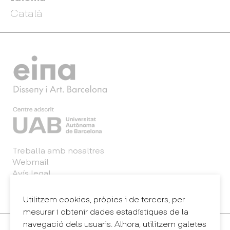
Català
Treballa amb nosaltres
Webmail
Avís legal
Política de privacitat
Sintema intern d'informació (canal de denúncies)
Utilitzem cookies, pròpies i de tercers, per
mesurar i obtenir dades estadístiques de la
navegació dels usuaris. Alhora, utilitzem galetes