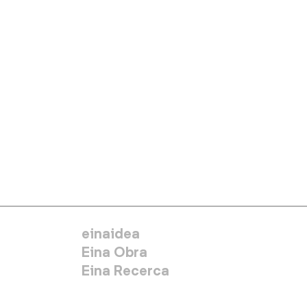
MENÚ SECUNDARIO
einaidea
Eina Obra
Eina Recerca