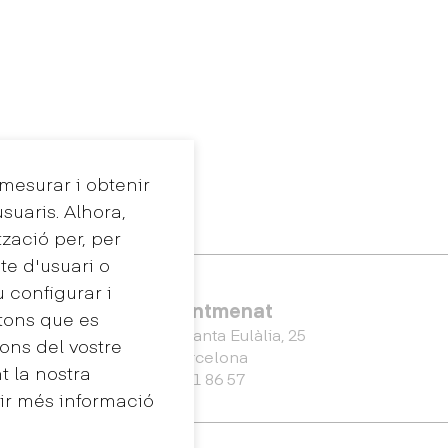
 mesurar i obtenir
suaris. Alhora,
tzació per, per
te d'usuari o
u configurar i
Eina Sentmenat
tons que es
Passeig Santa Eulàlia, 25
ons del vostre
08017 Barcelona
 la nostra
+34 672 31 86 57
nir més informació