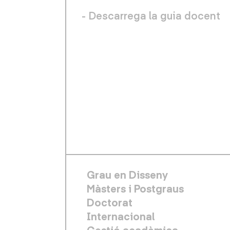
- Descarrega la guia docent
FOOTER PRINCIPAL
Grau en Disseny
Màsters i Postgraus
Doctorat
Internacional
Gestió acadèmica