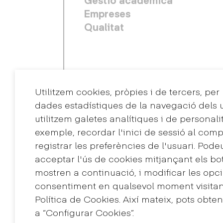
Empreses
Qualitat
Utilitzem cookies, pròpies i de tercers, per
dades estadístiques de la navegació dels u
utilitzem galetes analítiques i de personali
exemple, recordar l'inici de sessió al comp
registrar les preferències de l'usuari. Pode
Contacte
acceptar l'ús de cookies mitjançant els bo
+34 932 030 923
mostren a continuació, i modificar les opci
info@eina.cat
consentiment en qualsevol moment visitant
Política de Cookies. Així mateix, pots obte
a “Configurar Cookies”.