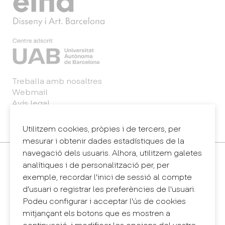
Treballa amb nosaltres
Webmail
Avís legal
Política de privacitat
Sintema intern d'informació (canal de denúncies)
Utilitzem cookies, pròpies i de tercers, per
mesurar i obtenir dades estadístiques de la
navegació dels usuaris. Alhora, utilitzem galetes
Contacte
analítiques i de personalització per, per
+34 932 030 923
exemple, recordar l'inici de sessió al compte
info@eina.cat
d'usuari o registrar les preferències de l'usuari.
Podeu configurar i acceptar l'ús de cookies
Eina Sentmenat
mitjançant els botons que es mostren a
Passeig Santa Eulàlia, 25
continuació, i modificar les opcions del vostre