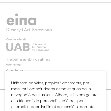
Treballa amb nosaltres
Webmail
Avís legal
Política de privacitat
Sintema intern d'informació (canal de denúncies)
Utilitzem cookies, pròpies i de tercers, per
mesurar i obtenir dades estadístiques de la
navegació dels usuaris. Alhora, utilitzem galetes
Contacte
analítiques i de personalització per, per
+34 932 030 923
exemple, recordar l'inici de sessió al compte
info@eina.cat