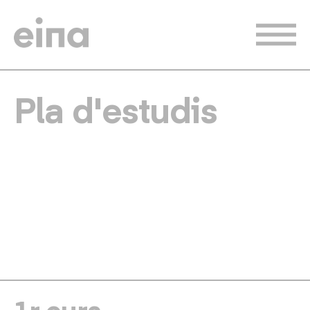
Vés
al
contingut
Pla d'estudis