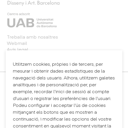
Treballa amb nosaltres
Webmail
Avís legal
Política de privacitat
Sintema intern d'informació (canal de denúncies)
Utilitzem cookies, pròpies i de tercers, per
mesurar i obtenir dades estadístiques de la
navegació dels usuaris. Alhora, utilitzem galetes
Contacte
analítiques i de personalització per, per
+34 932 030 923
exemple, recordar l'inici de sessió al compte
info@eina.cat
d'usuari o registrar les preferències de l'usuari.
Podeu configurar i acceptar l'ús de cookies
Eina Sentmenat
mitjançant els botons que es mostren a
Passeig Santa Eulàlia, 25
continuació, i modificar les opcions del vostre
08017 Barcelona
consentiment en qualsevol moment visitant la