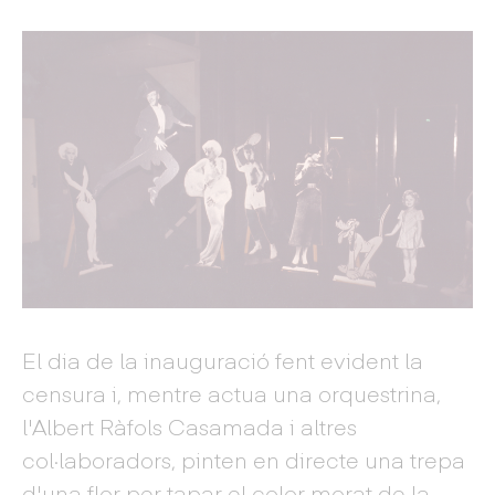
El dia de la inauguració fent evident la
censura i, mentre actua una orquestrina,
l'Albert Ràfols Casamada i altres
col·laboradors, pinten en directe una trepa
d'una flor per tapar el color morat de la