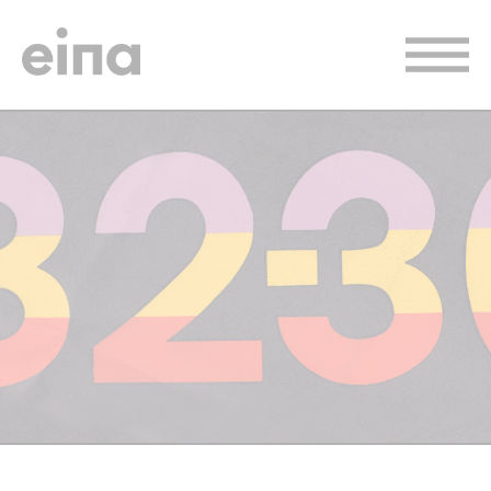
Vés
al
contingut