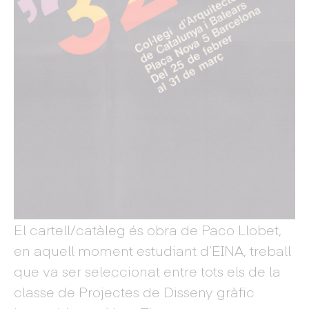
El cartell/catàleg és obra de Paco Llobet,
en aquell moment estudiant d’EINA, treball
que va ser seleccionat entre tots els de la
classe de Projectes de Disseny gràfic