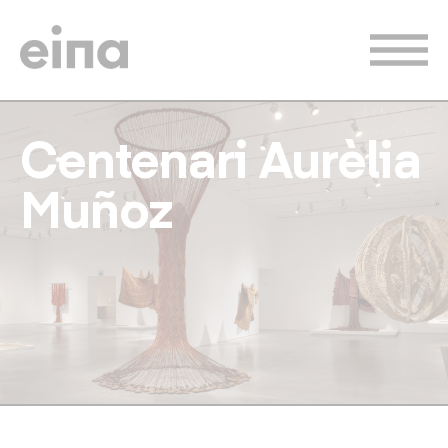
Vés
al
contingut
Centenari Aurèlia
Muñoz