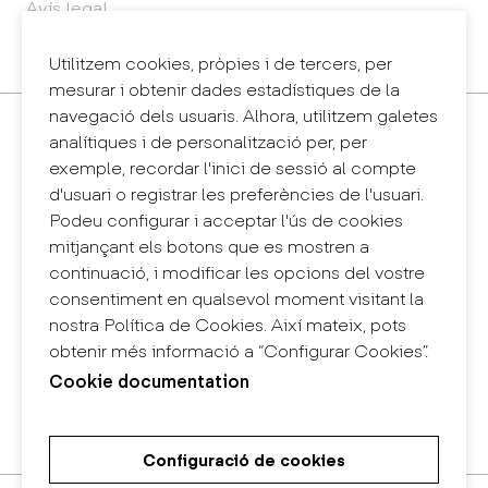
Avís legal
Política de privacitat
Sintema intern d'informació (canal de denúncies)
Utilitzem cookies, pròpies i de tercers, per
mesurar i obtenir dades estadístiques de la
navegació dels usuaris. Alhora, utilitzem galetes
Contacte
analítiques i de personalització per, per
+34 932 030 923
exemple, recordar l'inici de sessió al compte
info@eina.cat
d'usuari o registrar les preferències de l'usuari.
Podeu configurar i acceptar l'ús de cookies
Eina Sentmenat
mitjançant els botons que es mostren a
Passeig Santa Eulàlia, 25
continuació, i modificar les opcions del vostre
08017 Barcelona
consentiment en qualsevol moment visitant la
+34 672 31 86 57
nostra Política de Cookies. Així mateix, pots
obtenir més informació a “Configurar Cookies”.
Eina Bosc
Cookie documentation
Carrer del Bosc, 2
08017 Barcelona
+34 675 78 48 03
Configuració de cookies