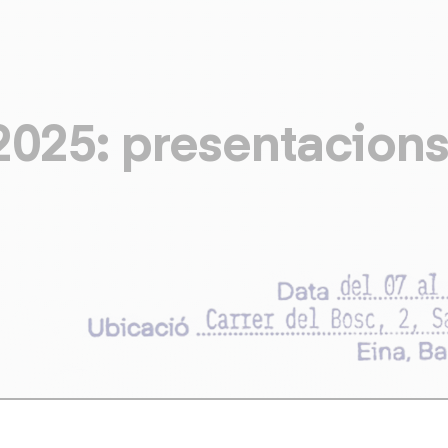
Vés
al
contingut
25: presentacions