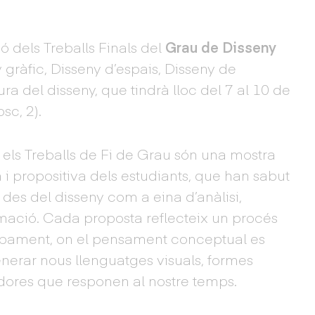
ó dels Treballs Finals del
Grau de Disseny
ny gràfic, Disseny d’espais, Disseny de
ra del disseny, que tindrà lloc del 7 al 10 de
sc, 2).
 els Treballs de Fi de Grau són una mostra
a i propositiva dels estudiants, que han sabut
es del disseny com a eina d’anàlisi,
rmació. Cada proposta reflecteix un procés
upament, on el pensament conceptual es
nerar nous llenguatges visuals, formes
adores que responen al nostre temps.