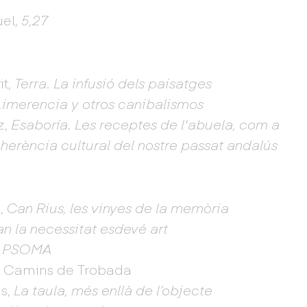
uel,
5,27
it,
Terra. La infusió dels paisatges
Limerencia y otros canibalismos
z,
Esaboría. Les receptes de l'abuela, com a
herència cultural del nostre passat andalús
s,
Can Rius, les vinyes de la memòria
n la necessitat esdevé art
,
PSOMA
r, Camins de Trobada
as,
La taula, més enllà de l’objecte