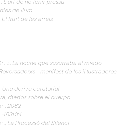
u,
L'art de no tenir pressa
nies de llum
,
El fruit de les arrels
rtiz,
La noche que susurraba al miedo
Reversadorxs - manifest de les il·lustradores
,
Una deriva curatorial
lva,
diarios sobre el cuerpo
an,
2082
,
483KM
rt,
La Processó del Silenci