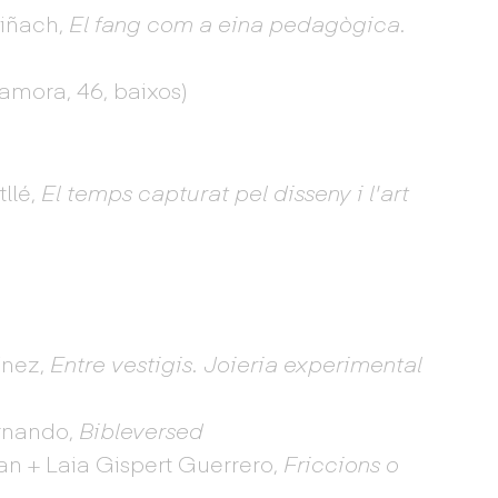
riñach,
El fang com a eina pedagògica.
Zamora, 46, baixos)
llé,
El temps capturat pel disseny i l'art
ínez,
Entre vestigis. Joieria experimental
ernando,
Bibleversed
an + Laia Gispert Guerrero,
Friccions o