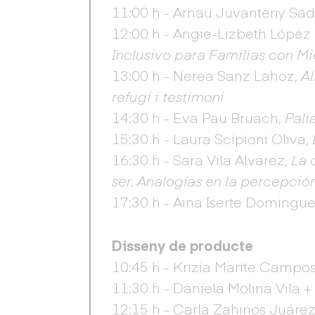
11:00 h - Arnau Juvanteny Sad
12:00 h - Angie-Lizbeth Lópe
Inclusivo para Familias con 
13:00 h - Nerea Sanz Lahoz,
Al
refugi i testimoni
14:30 h - Eva Pau Bruach,
Pali
15:30 h - Laura Scipioni Oliva,
16:30 h - Sara Vila Alvarez,
La 
ser. Analogías en la percepció
17:30 h - Aina Iserte Domingu
Disseny de producte
10:45 h - Krizia Marite Camp
11:30 h - Daniela Molina Vila 
12:15 h - Carla Zahinos Juáre