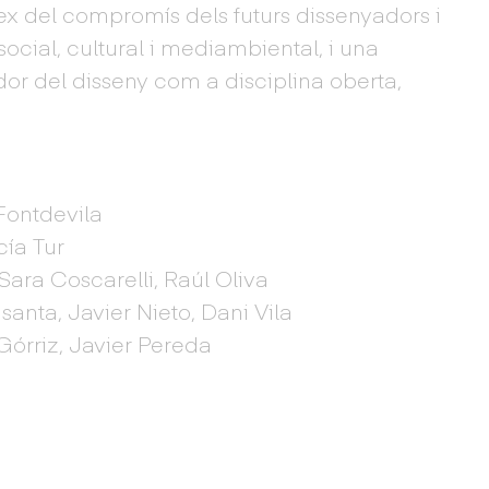
flex del compromís dels futurs dissenyadors i
ocial, cultural i mediambiental, i una
dor del disseny com a disciplina oberta,
 Fontdevila
cía Tur
 Sara Coscarelli, Raúl Oliva
anta, Javier Nieto, Dani Vila
 Górriz, Javier Pereda