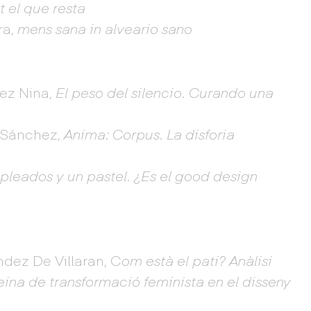
t el que resta
ra,
mens sana in alveario sano
pez Nina,
El peso del silencio. Curando una
o Sánchez,
Anima: Corpus. La disforia
pleados y un pastel. ¿Es el good design
ndez De Villaran, C
om està el pati? Anàlisi
ina de transformació feminista en el disseny