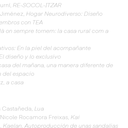
urní,
RE-SOCOL-ITZAR
z Jiménez,
Hogar Neurodiverso: Diseño
Miembros con TEA
là on sempre tornem: la casa rural com a
ativos: En la piel del acompañante
El diseño y lo exclusivo
casa del mañana, una manera diferente de
n del espacio
ez,
a casa
os Castañeda,
Lua
+ Nicole Rocamora Freixas,
Kai
z,
Kaelan. Autoproducción de unas sandalias