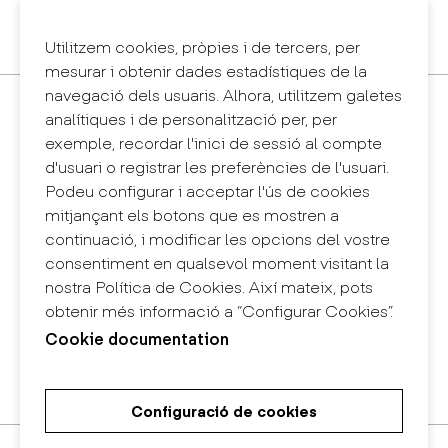
Política de privacitat
Sintema intern d'informació (canal de denúncies)
Utilitzem cookies, pròpies i de tercers, per
mesurar i obtenir dades estadístiques de la
navegació dels usuaris. Alhora, utilitzem galetes
Contacte
analítiques i de personalització per, per
+34 932 030 923
exemple, recordar l'inici de sessió al compte
info@eina.cat
d'usuari o registrar les preferències de l'usuari.
Podeu configurar i acceptar l'ús de cookies
Eina Sentmenat
mitjançant els botons que es mostren a
Passeig Santa Eulàlia, 25
continuació, i modificar les opcions del vostre
08017 Barcelona
consentiment en qualsevol moment visitant la
+34 672 31 86 57
nostra Política de Cookies. Així mateix, pots
obtenir més informació a “Configurar Cookies”.
Eina Bosc
Cookie documentation
Carrer del Bosc, 2
08017 Barcelona
+34 675 78 48 03
Configuració de cookies