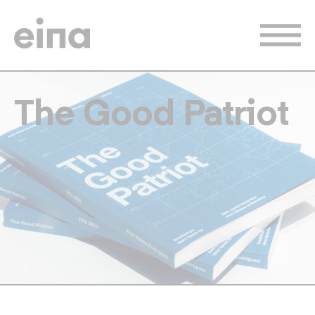
Vés
al
contingut
The Good Patriot