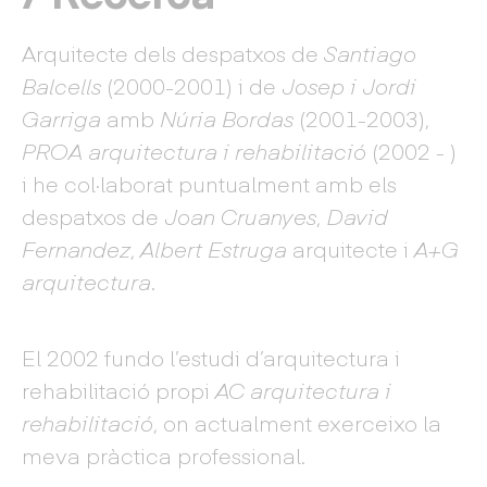
Arquitecte dels despatxos de
Santiago
Balcells
(2000-2001) i de
Josep i Jordi
Garriga
amb
Núria Bordas
(2001-2003),
PROA arquitectura i rehabilitació
(2002 - )
i he col·laborat puntualment amb els
despatxos de
Joan Cruanyes
,
David
Fernandez
,
Albert Estruga
arquitecte i
A+G
arquitectura
.
El 2002 fundo l’estudi d’arquitectura i
rehabilitació propi
AC arquitectura i
rehabilitació
, on actualment exerceixo la
meva pràctica professional.