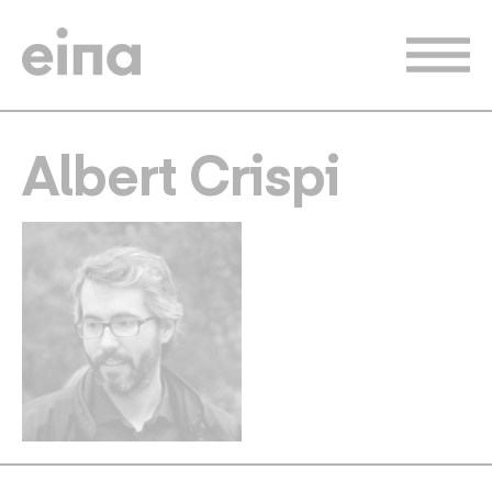
Vés
al
contingut
Albert Crispi