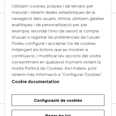
Sintema intern d'informació (canal de denúncies)
Utilitzem cookies, pròpies i de tercers, per
mesurar i obtenir dades estadístiques de la
navegació dels usuaris. Alhora, utilitzem galetes
Contacte
analítiques i de personalització per, per
+34 932 030 923
exemple, recordar l'inici de sessió al compte
info@eina.cat
d'usuari o registrar les preferències de l'usuari.
Podeu configurar i acceptar l'ús de cookies
Eina Sentmenat
mitjançant els botons que es mostren a
Passeig Santa Eulàlia, 25
continuació, i modificar les opcions del vostre
08017 Barcelona
consentiment en qualsevol moment visitant la
+34 672 31 86 57
nostra Política de Cookies. Així mateix, pots
obtenir més informació a “Configurar Cookies”.
Eina Bosc
Cookie documentation
Carrer del Bosc, 2
08017 Barcelona
+34 675 78 48 03
Configuració de cookies
Màster Universitari de Recerca
Màster Universitari en Disseny
Grau en Disseny
en Art i Disseny
d'Espais
Negar-ho tot