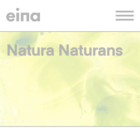
Vés
al
contingut
Natura Naturans