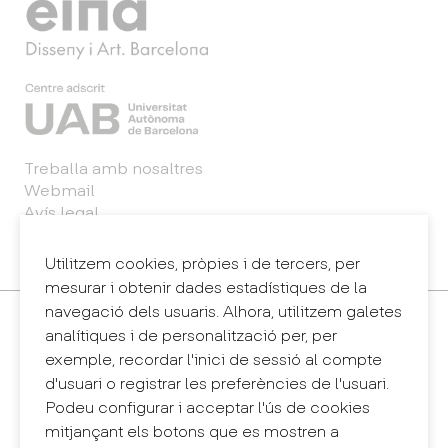
Treballa amb nosaltres
Webmail
Avís legal
Política de privacitat
Sintema intern d'informació (canal de denúncies)
Utilitzem cookies, pròpies i de tercers, per
mesurar i obtenir dades estadístiques de la
navegació dels usuaris. Alhora, utilitzem galetes
Contacte
analítiques i de personalització per, per
+34 932 030 923
exemple, recordar l'inici de sessió al compte
info@eina.cat
d'usuari o registrar les preferències de l'usuari.
Podeu configurar i acceptar l'ús de cookies
Eina Sentmenat
mitjançant els botons que es mostren a
Passeig Santa Eulàlia, 25