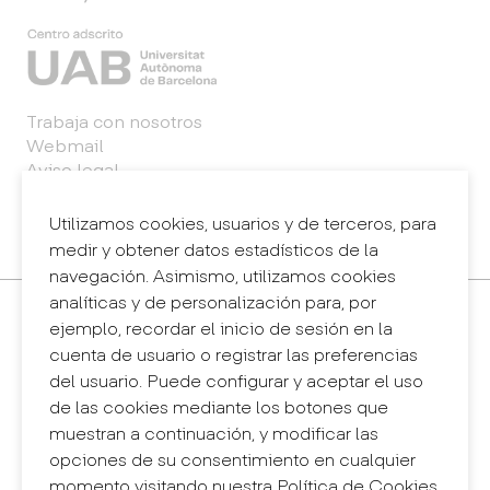
Trabaja con nosotros
Webmail
Aviso legal
Política de privacidad
Sistema interno de información (canal de
Utilizamos cookies, usuarios y de terceros, para
denuncias)
medir y obtener datos estadísticos de la
navegación. Asimismo, utilizamos cookies
analíticas y de personalización para, por
Contacto
ejemplo, recordar el inicio de sesión en la
+34 932 030 923
cuenta de usuario o registrar las preferencias
info@eina.cat
del usuario. Puede configurar y aceptar el uso
de las cookies mediante los botones que
Eina Sentmenat
muestran a continuación, y modificar las
Passeig Santa Eulàlia, 25
opciones de su consentimiento en cualquier
08017 Barcelona
momento visitando nuestra Política de Cookies.