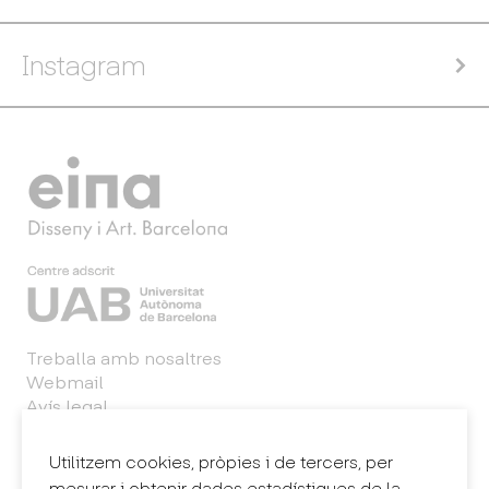
Instagram
Treballa amb nosaltres
Webmail
Avís legal
Política de privacitat
Sintema intern d'informació (canal de denúncies)
Utilitzem cookies, pròpies i de tercers, per
mesurar i obtenir dades estadístiques de la