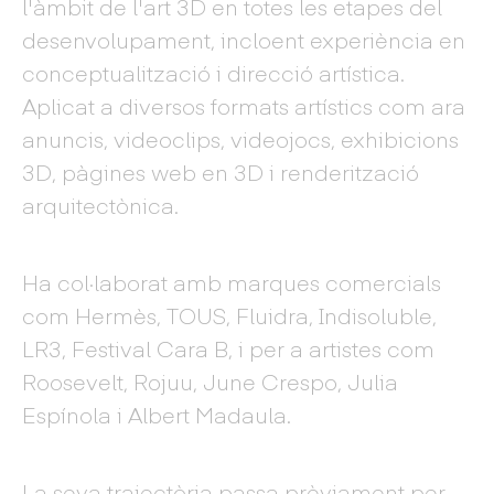
l'àmbit de l'art 3D en totes les etapes del
desenvolupament, incloent experiència en
conceptualització i direcció artística.
Aplicat a diversos formats artístics com ara
anuncis, videoclips, videojocs, exhibicions
3D, pàgines web en 3D i renderització
arquitectònica.
Ha col·laborat amb marques comercials
com Hermès, TOUS, Fluidra, Indisoluble,
LR3, Festival Cara B, i per a artistes com
Roosevelt, Rojuu, June Crespo, Julia
Espínola i Albert Madaula.
La seva trajectòria passa prèviament per