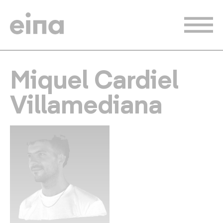
Vés
al
contingut
Miquel Cardiel
Villamediana