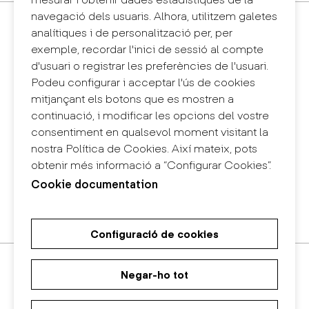
navegació dels usuaris. Alhora, utilitzem galetes
Contacte
analítiques i de personalització per, per
+34 932 030 923
exemple, recordar l'inici de sessió al compte
info@eina.cat
d'usuari o registrar les preferències de l'usuari.
Podeu configurar i acceptar l'ús de cookies
Eina Sentmenat
mitjançant els botons que es mostren a
Passeig Santa Eulàlia, 25
continuació, i modificar les opcions del vostre
08017 Barcelona
consentiment en qualsevol moment visitant la
+34 672 31 86 57
nostra Política de Cookies. Així mateix, pots
obtenir més informació a “Configurar Cookies”.
Eina Bosc
Cookie documentation
Carrer del Bosc, 2
08017 Barcelona
+34 675 78 48 03
Configuració de cookies
Màster Universitari de Recerca
Màster Universitari en Disseny
Grau en Disseny
en Art i Disseny
d'Espais
Negar-ho tot