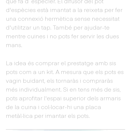
que fa d’ especier. El difusor del pot
d'espècies està imantat a la reixeta per fer
una connexió hermètica sense necessitat
d'utilitzar un tap. També per ajudar-te
mentre cuines i no pots fer servir les dues
mans.
La idea és comprar el prestatge amb sis
pots com a un kit. A mesura que els pots es
vagin buidant, els tornaràs i compraràs
més individualment. Si en tens més de sis,
pots aprofitar l'espai superior dels armaris
de la cuina i col·locar-hi una placa
metàl·lica per imantar els pots.