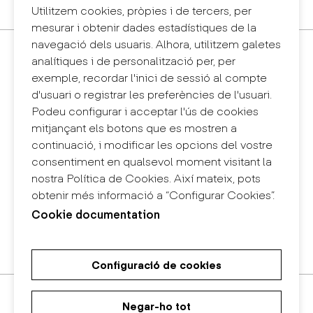
Sintema intern d'informació (canal de denúncies)
Utilitzem cookies, pròpies i de tercers, per
mesurar i obtenir dades estadístiques de la
navegació dels usuaris. Alhora, utilitzem galetes
Contacte
analítiques i de personalització per, per
+34 932 030 923
exemple, recordar l'inici de sessió al compte
info@eina.cat
d'usuari o registrar les preferències de l'usuari.
Podeu configurar i acceptar l'ús de cookies
Eina Sentmenat
mitjançant els botons que es mostren a
Passeig Santa Eulàlia, 25
continuació, i modificar les opcions del vostre
08017 Barcelona
consentiment en qualsevol moment visitant la
+34 672 31 86 57
nostra Política de Cookies. Així mateix, pots
obtenir més informació a “Configurar Cookies”.
Eina Bosc
Cookie documentation
Carrer del Bosc, 2
08017 Barcelona
+34 675 78 48 03
Configuració de cookies
Màster Universitari de Recerca
Màster Universitari en Disseny
Grau en Disseny
en Art i Disseny
d'Espais
Negar-ho tot