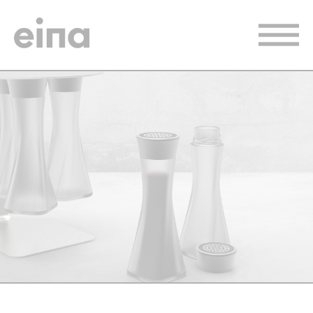
Vés
al
contingut