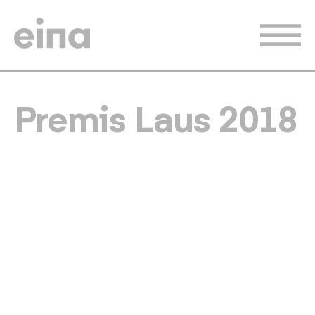
Vés
al
contingut
Premis Laus 2018