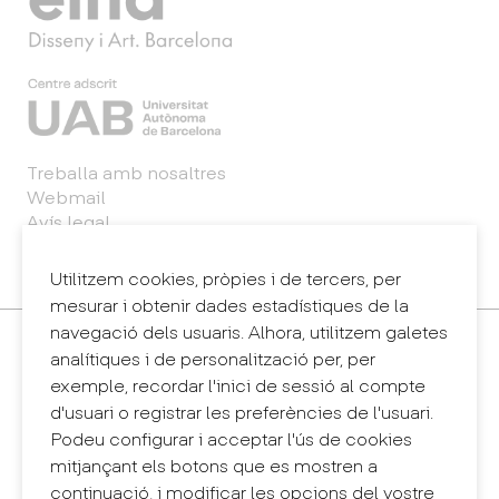
Treballa amb nosaltres
Webmail
Avís legal
Política de privacitat
Sintema intern d'informació (canal de denúncies)
Utilitzem cookies, pròpies i de tercers, per
mesurar i obtenir dades estadístiques de la
navegació dels usuaris. Alhora, utilitzem galetes
Contacte
analítiques i de personalització per, per
+34 932 030 923
exemple, recordar l'inici de sessió al compte
info@eina.cat
d'usuari o registrar les preferències de l'usuari.
Podeu configurar i acceptar l'ús de cookies
Eina Sentmenat
mitjançant els botons que es mostren a
Passeig Santa Eulàlia, 25
continuació, i modificar les opcions del vostre