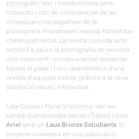
pornogràfic ètic i transfeminista amb
l'objectiu crític de conscienciar de les
conseqüències negatives de la
pornografia mainstream, racista, homòfoba
i heteropatriarcal. La revista convida al/la
lector/a a veure la pornografia de manera
més conscient i inclusiva sense deixar de
banda el plaer i l'oci característics d'una
revista d'aquesta índole, gràcies a la seva
aportació visual i interactiva.
Laia Closas i Maria Viladomiu, van ser
també guardonades pel seu Treball Lliure
Artel
amb un
Laus Bronze Estudiants
. El
projecte consisteix en una publicació