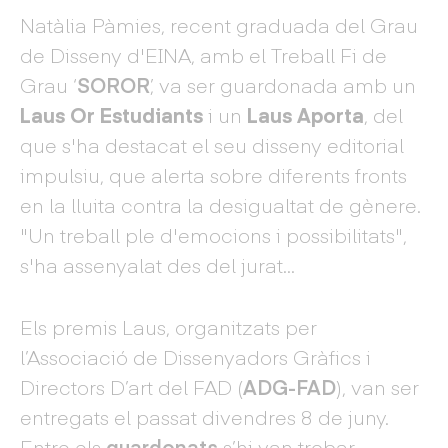
Natàlia Pàmies, recent graduada del Grau
de Disseny d'EINA, amb el Treball Fi de
Grau ‘
SOROR
’, va ser guardonada amb un
Laus Or Estudiants
i un
Laus Aporta
, del
que s'ha destacat el seu disseny editorial
impulsiu, que alerta sobre diferents fronts
en la lluita contra la desigualtat de gènere.
"Un treball ple d'emocions i possibilitats",
s'ha assenyalat des del jurat...
Els premis Laus, organitzats per
l’Associació de Dissenyadors Gràfics i
Directors D’art del FAD (
ADG-FAD
), van ser
entregats el passat divendres 8 de juny.
Entre els
guardonats
s’hi van trobar