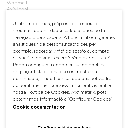
Webmail
Avís legal
Política de privacitat
Sintema intern d'informació (canal de denúncies)
Utilitzem cookies, pròpies i de tercers, per
mesurar i obtenir dades estadístiques de la
navegació dels usuaris. Alhora, utilitzem galetes
Contacte
analítiques i de personalització per, per
+34 932 030 923
exemple, recordar l'inici de sessió al compte
info@eina.cat
d'usuari o registrar les preferències de l'usuari.
Podeu configurar i acceptar l'ús de cookies
Eina Sentmenat
mitjançant els botons que es mostren a
Passeig Santa Eulàlia, 25
continuació, i modificar les opcions del vostre
08017 Barcelona
consentiment en qualsevol moment visitant la
+34 672 31 86 57
nostra Política de Cookies. Així mateix, pots
obtenir més informació a “Configurar Cookies”.
Eina Bosc
Cookie documentation
Carrer del Bosc, 2
08017 Barcelona
+34 675 78 48 03
Configuració de cookies