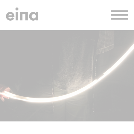
Vés
al
contingut