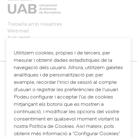
Treballa amb nosaltres
Webmail
Avís legal
Política de privacitat
Sintema intern d'informació (canal de denúncies)
Utilitzem cookies, pròpies i de tercers, per
mesurar i obtenir dades estadístiques de la
navegació dels usuaris. Alhora, utilitzem galetes
Contacte
analítiques i de personalització per, per
+34 932 030 923
exemple, recordar l'inici de sessió al compte
info@eina.cat
d'usuari o registrar les preferències de l'usuari.
Podeu configurar i acceptar l'ús de cookies
Eina Sentmenat
mitjançant els botons que es mostren a
Passeig Santa Eulàlia, 25
continuació, i modificar les opcions del vostre
08017 Barcelona
consentiment en qualsevol moment visitant la
+34 672 31 86 57
nostra Política de Cookies. Així mateix, pots
obtenir més informació a “Configurar Cookies”.
Eina Bosc