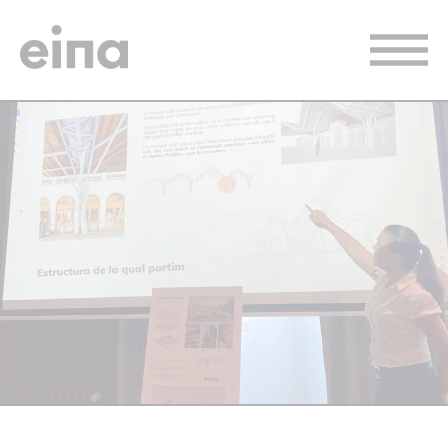
Vés
al
contingut