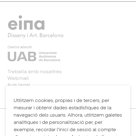
Treballa amb nosaltres
Webmail
Avís legal
Política de privacitat
Sintema intern d'informació (canal de denúncies)
Utilitzem cookies, pròpies i de tercers, per
mesurar i obtenir dades estadístiques de la
navegació dels usuaris. Alhora, utilitzem galetes
Contacte
analítiques i de personalització per, per
+34 932 030 923
exemple, recordar l'inici de sessió al compte
info@eina.cat