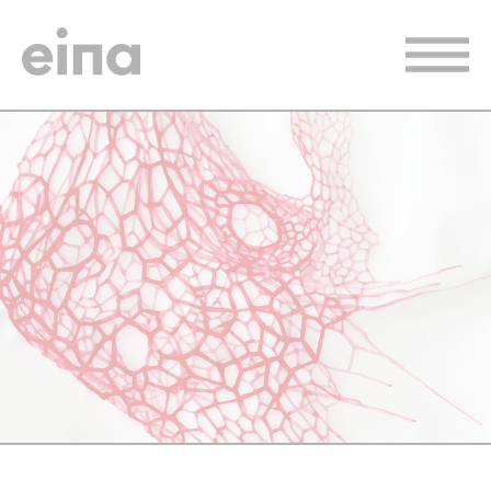
Vés
al
contingut