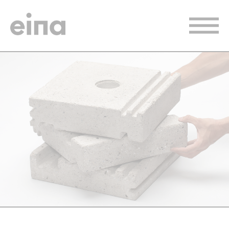
Vés
al
contingut