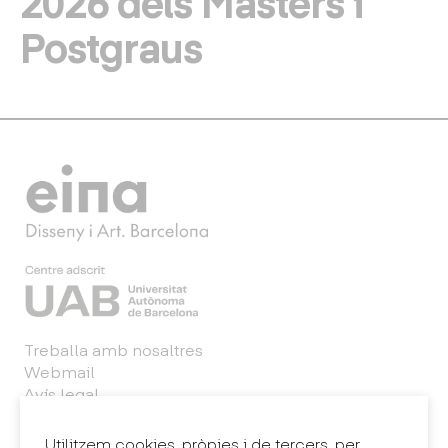
2026 dels Màsters i
Postgraus
Treballa amb nosaltres
Webmail
Avís legal
Política de privacitat
Sintema intern d'informació (canal de denúncies)
Utilitzem cookies, pròpies i de tercers, per