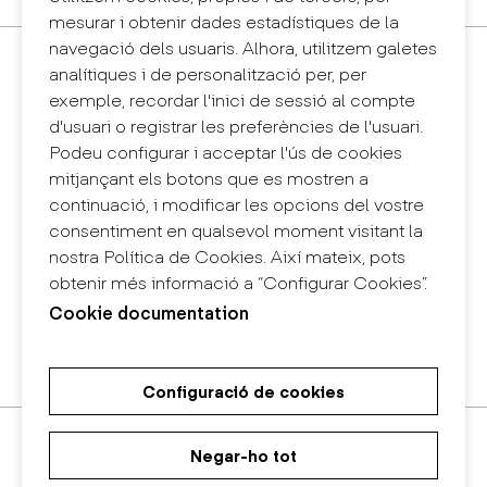
mesurar i obtenir dades estadístiques de la
navegació dels usuaris. Alhora, utilitzem galetes
Contacte
analítiques i de personalització per, per
+34 932 030 923
exemple, recordar l'inici de sessió al compte
info@eina.cat
d'usuari o registrar les preferències de l'usuari.
Podeu configurar i acceptar l'ús de cookies
Eina Sentmenat
mitjançant els botons que es mostren a
Passeig Santa Eulàlia, 25
continuació, i modificar les opcions del vostre
08017 Barcelona
consentiment en qualsevol moment visitant la
+34 672 31 86 57
nostra Política de Cookies. Així mateix, pots
obtenir més informació a “Configurar Cookies”.
Eina Bosc
Cookie documentation
Carrer del Bosc, 2
08017 Barcelona
+34 675 78 48 03
Configuració de cookies
Màster Universitari de Recerca
Màster Universitari en Disseny
Grau en Disseny
en Art i Disseny
d'Espais
Negar-ho tot