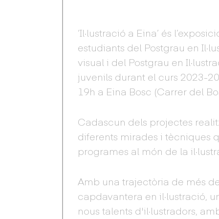
‘Il·lustració a Eina’ és l’exposi
estudiants del Postgrau en Il·l
visual i del Postgrau en Il·lustr
juvenils durant el curs 2023-202
19h a Eina Bosc (Carrer del Bos
Cadascun dels projectes realitz
diferents mirades i tècniques 
programes al món de la il·lust
Amb una trajectòria de més de
capdavantera en il·lustració,
nous talents d'il·lustradors, am