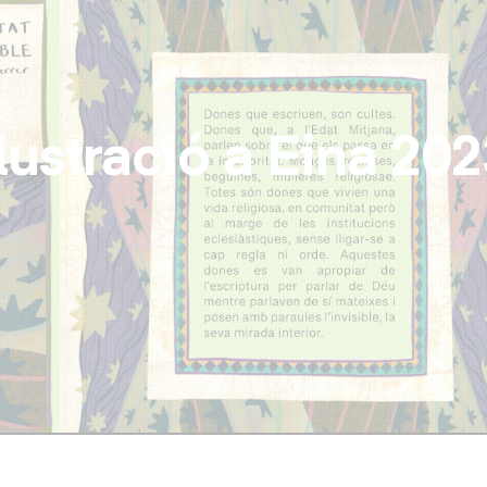
Vés
al
contingut
·lustració a Eina 20