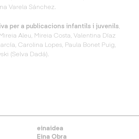
tina Varela Sánchez.
iva per a publicacions infantils i juvenils
,
Mireia Aleu, Mireia Costa, Valentina Díaz
García, Carolina Lopes, Paula Bonet Puig,
ski (Selva Dadá).
MENÚ SECUNDARIO
einaidea
Eina Obra