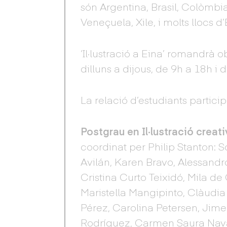
són Argentina, Brasil, Colòmbia
Veneçuela, Xile, i molts llocs d
‘Il·lustració a Eina’ romandrà obe
dilluns a dijous, de 9h a 18h i
La relació d’estudiants particip
Postgrau en Il·lustració creat
coordinat per Philip Stanton: 
Avilán, Karen Bravo, Alessandr
Cristina Curto Teixidó, Mila d
Maristella Mangipinto, Clàudi
Pérez, Carolina Petersen, Jim
Rodríguez, Carmen Saura Nava