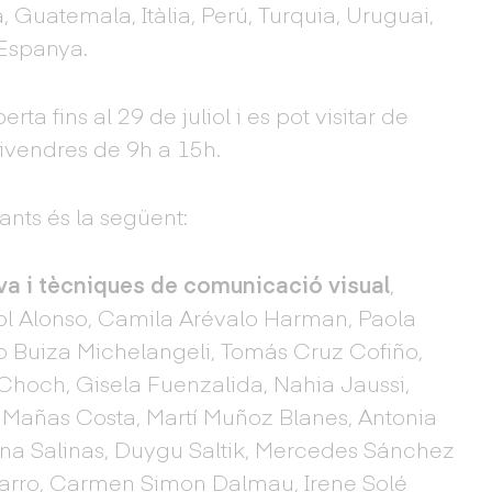
, Guatemala, Itàlia, Perú, Turquia, Uruguai,
’Espanya.
rta fins al 29 de juliol i es pot visitar de
 divendres de 9h a 15h.
ants és la següent:
iva i tècniques de comunicació visual
,
Sol Alonso, Camila Arévalo Harman, Paola
o Buiza Michelangeli, Tomás Cruz Cofiño,
e Choch, Gisela Fuenzalida, Nahia Jaussi,
a Mañas Costa, Martí Muñoz Blanes, Antonia
ena Salinas, Duygu Saltik, Mercedes Sánchez
rro, Carmen Simon Dalmau, Irene Solé