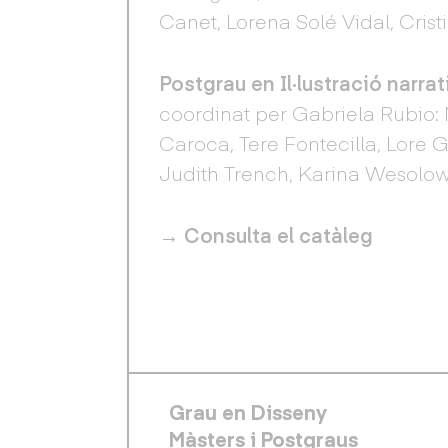
Canet, Lorena Solé Vidal, Cris
Postgrau en Il·lustració narrat
coordinat per Gabriela Rubio: 
Caroca, Tere Fontecilla, Lore 
Judith Trench, Karina Wesolow
→
Consulta el catàleg
FOOTER PRINCIPAL
Grau en Disseny
Màsters i Postgraus