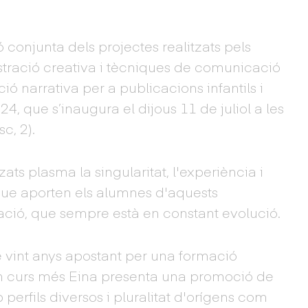
ció conjunta dels projectes realitzats pels
ustració creativa i tècniques de comunicació
ació narrativa per a publicacions infantils i
4, que s’inaugura el dijous 11 de juliol a les
c, 2).
ats plasma la singularitat, l'experiència i
que aporten els alumnes d'aquests
ració, que sempre està en constant evolució.
 vint anys apostant per una formació
 un curs més Eina presenta una promoció de
b perfils diversos i pluralitat d'orígens com