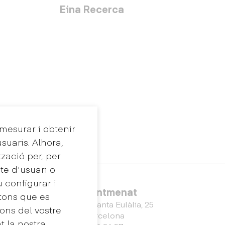
Eina Recerca
 mesurar i obtenir
suaris. Alhora,
tzació per, per
te d'usuari o
u configurar i
Eina Sentmenat
tons que es
Passeig Santa Eulàlia, 25
ons del vostre
08017 Barcelona
 la nostra