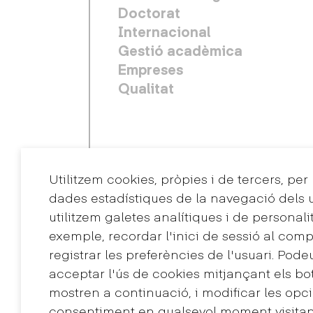
Doctorat
Internacional
Gestió acadèmica
Empreses
Qualitat
Utilitzem cookies, pròpies i de tercers, per
dades estadístiques de la navegació dels u
utilitzem galetes analítiques i de personali
exemple, recordar l'inici de sessió al comp
registrar les preferències de l'usuari. Pode
Contacte
acceptar l'ús de cookies mitjançant els bo
+34 932 030 923
mostren a continuació, i modificar les opci
info@eina.cat
consentiment en qualsevol moment visitant