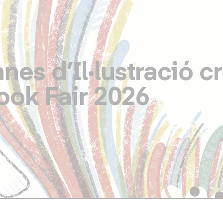
Vés
al
contingut
es d’Il·lustració cr
ook Fair 2026