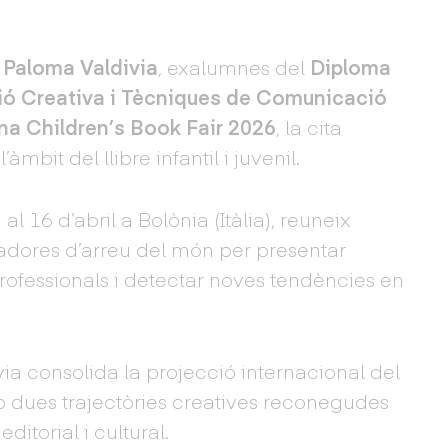
i
Paloma Valdivia
, exalumnes del
Diploma
ació Creativa i Tècniques de Comunicació
na Children’s Book Fair 2026
, la cita
àmbit del llibre infantil i juvenil.
al 16 d’abril a Bolònia (Itàlia), reuneix
stradores d’arreu del món per presentar
rofessionals i detectar noves tendències en
.
ia consolida la projecció internacional del
b dues trajectòries creatives reconegudes
editorial i cultural.