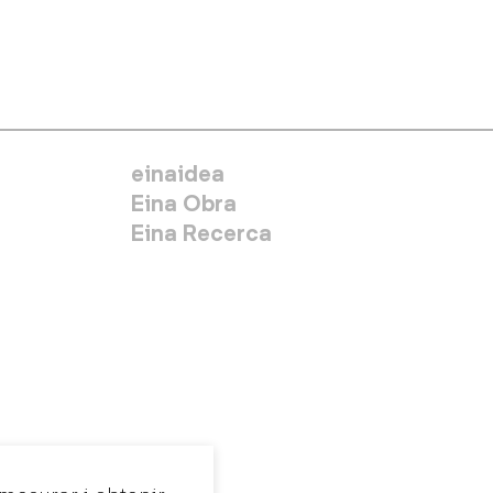
MENÚ SECUNDARIO
einaidea
Eina Obra
Eina Recerca