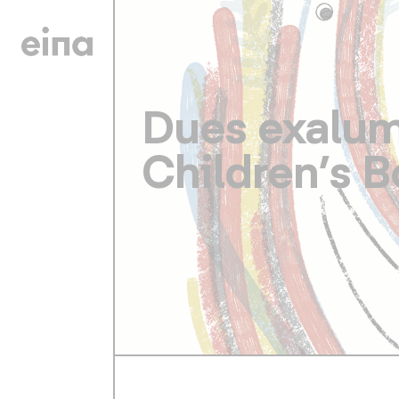
Dues exalumn
Children’s B