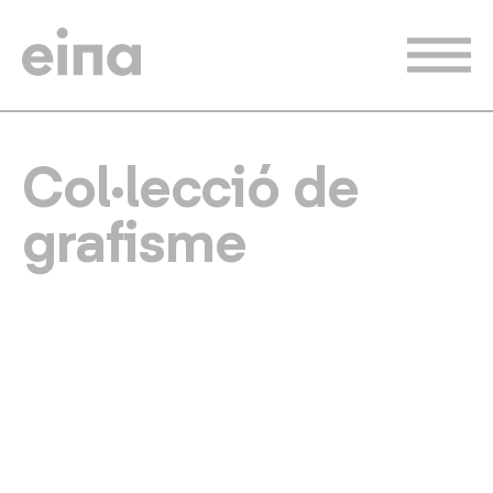
Vés
al
contingut
Col·lecció de
grafisme