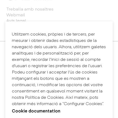
Treballa amb nosaltres
Webmail
Avís legal
Política de privacitat
Sintema intern d'informació (canal de denúncies)
Utilitzem cookies, pròpies i de tercers, per
mesurar i obtenir dades estadístiques de la
navegació dels usuaris. Alhora, utilitzem galetes
Contacte
analítiques i de personalització per, per
+34 932 030 923
exemple, recordar l'inici de sessió al compte
info@eina.cat
d'usuari o registrar les preferències de l'usuari.
Podeu configurar i acceptar l'ús de cookies
Eina Sentmenat
mitjançant els botons que es mostren a
Passeig Santa Eulàlia, 25
continuació, i modificar les opcions del vostre
08017 Barcelona
consentiment en qualsevol moment visitant la
+34 672 31 86 57
nostra Política de Cookies. Així mateix, pots
obtenir més informació a “Configurar Cookies”.
Eina Bosc
Cookie documentation
Carrer del Bosc, 2
08017 Barcelona