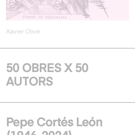
Xavier Olivé
Xa
50 OBRES X 50
AUTORS
Pepe Cortés León
(1946-2024)