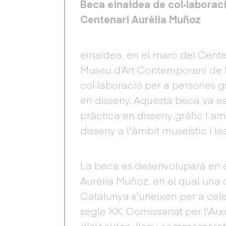
Beca einaidea de col·laboraci
Centenari Aurèlia Muñoz
einaidea, en el marc del Cent
Museu d’Art Contemporani de 
col·laboració per a persones g
en disseny. Aquesta beca va e
pràctica en disseny gràfic i am
disseny a l'àmbit museístic i l
La beca es desenvoluparà en e
Aurèlia Muñoz, en el qual una c
Catalunya s'uneixen per a cele
segle XX. Comissariat per l'Arx
d'einaidea, l'any commemorati