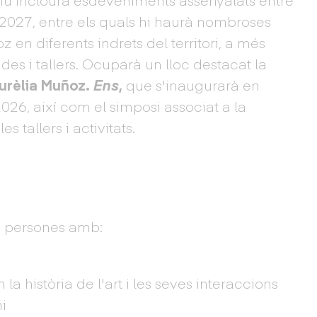
2027, entre els quals hi haurà nombroses
en diferents indrets del territori, a més
es i tallers. Ocuparà un lloc destacat la
urèlia Muñoz.
Ens
,
que s'inaugurarà en
6, així com el simposi associat a la
s tallers i activitats.
 a persones amb:
 la història de l'art i les seves interaccions
i