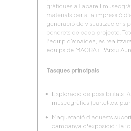
gràfiques a l'aparell museogràfi
materials per a la impressió d'a
generació de visualitzacions 
concrets de cada projecte. To
l'equip d’einaidea, es realitza
equips de MACBA i l'Arxiu Aur
Tasques principals
Exploració de possibilitats 
museogràfics (cartel·les, plan
Maquetació d'aquests suports
campanya d'exposició i la i