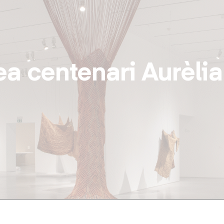
Vés
al
contingut
ea centenari Aurèli