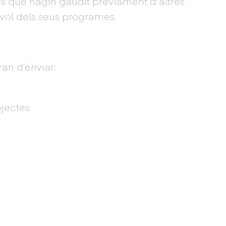
s que hagin gaudit prèviament d'altres
vol dels seus programes.
an d’enviar:
ojectes