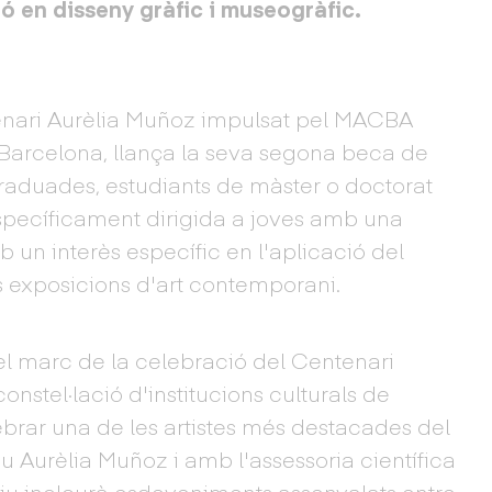
ó en disseny gràfic i museogràfic.
enari Aurèlia Muñoz impulsat pel MACBA
Barcelona, llança la seva segona beca de
raduades, estudiants de màster o doctorat
specíficament dirigida a joves amb una
b un interès específic en l'aplicació del
es exposicions d'art contemporani.
l marc de la celebració del Centenari
onstel·lació d'institucions culturals de
brar una de les artistes més destacades del
iu Aurèlia Muñoz i amb l'assessoria científica
u inclourà esdeveniments assenyalats entre