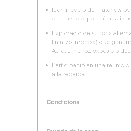
Identificació de materials p
d'innovació, pertinència i sos
Exploració de suports altern
línia i/o impresa) que gener
Aurèlia Muñoz exposició des
Participació en una reunió d
a la recerca
Condicions
Durada de la beca