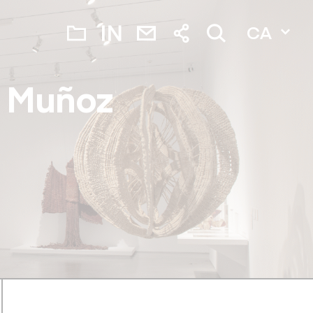
CA
a Muñoz