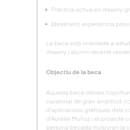
Pràctica activa en disseny gr
Idealment, experiència prèvia
La beca està orientada a estud
disseny i alumni recents resid
Objectiu de la beca
Aquesta beca ofereix l'oportun
curatorial de gran amplitud, c
d'aplicacions gràfiques dels co
d'Aurèlia Muñoz i el projecte cu
persona becada inclouran la co