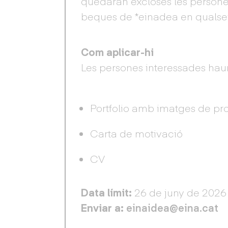
quedaran excloses les persone
beques de *einadea en qualse
Com aplicar-hi
Les persones interessades haur
Portfolio amb imatges de pr
Carta de motivació
CV
Data límit:
26 de juny de 2026
Enviar a:
einaidea@eina.cat