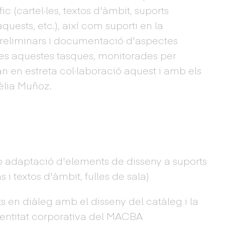
c (cartel·les, textos d'àmbit, suports
quests, etc.), així com suporti en la
preliminars i documentació d'aspectes
tes aquestes tasques, monitorades per
ran en estreta col·laboració aquest i amb els
èlia Muñoz.
i/o adaptació d'elements de disseny a suports
s i textos d'àmbit, fulles de sala)
 en diàleg amb el disseny del catàleg i la
dentitat corporativa del MACBA