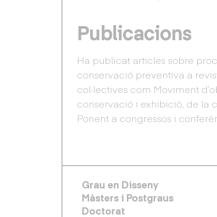
Publicacions
Ha publicat articles sobre proc
conservació preventiva a revist
col·lectives com Moviment d’ob
conservació i exhibició, de la
Ponent a congressos i conferènc
FOOTER PRINCIPAL
Grau en Disseny
Màsters i Postgraus
Doctorat