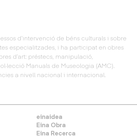
essos d’intervenció de béns culturals i sobre
es especialitzades, i ha participat en obres
res d’art: préstecs, manipulació,
 col·lecció Manuals de Museologia (AMC).
ies a nivell nacional i internacional.
MENÚ SECUNDARIO
einaidea
Eina Obra
Eina Recerca