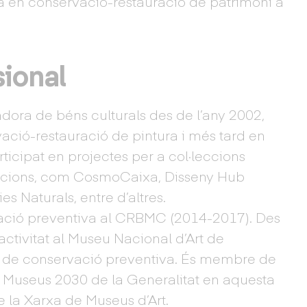
 en conservació-restauració de patrimoni a
sional
dora de béns culturals des de l’any 2002,
vació-restauració de pintura i més tard en
ticipat en projectes per a col·leccions
titucions, com CosmoCaixa, Disseny Hub
s Naturals, entre d’altres.
vació preventiva al CRBMC (2014-2017). Des
ctivitat al Museu Nacional d’Art de
 de conservació preventiva. És membre de
e Museus 2030 de la Generalitat en aquesta
e la Xarxa de Museus d’Art.