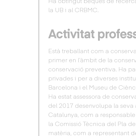
Ha obtingut beques de recerca
la UB i al CRBMC.
Activitat profes
Està treballant com a conserva
primer en l’àmbit de la conser
conservació preventiva. Ha par
privades i per a diverses ins
Barcelona i el Museu de Cièncie
Ha estat assessora de conser
del 2017 desenvolupa la seva a
Catalunya, com a responsable
la Comissió Tècnica del Pla d
matèria, com a representant d