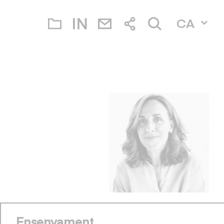
CA
Ensenyament