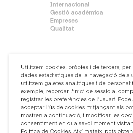
Internacional
Gestió acadèmica
Empreses
Qualitat
Utilitzem cookies, pròpies i de tercers, per
dades estadístiques de la navegació dels u
utilitzem galetes analítiques i de personali
exemple, recordar l'inici de sessió al comp
registrar les preferències de l'usuari. Pode
Contacte
acceptar l'ús de cookies mitjançant els bo
+34 932 030 923
mostren a continuació, i modificar les opci
info@eina.cat
consentiment en qualsevol moment visitant
Política de Cookies. Així mateix, pots obte