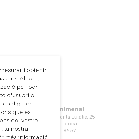
 mesurar i obtenir
suaris. Alhora,
tzació per, per
te d'usuari o
u configurar i
Eina Sentmenat
tons que es
Passeig Santa Eulàlia, 25
ons del vostre
08017 Barcelona
 la nostra
+34 672 31 86 57
nir més informació