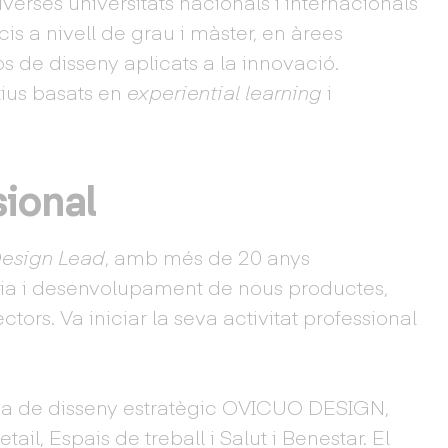
erses universitats nacionals i internacionals
is a nivell de grau i màster, en àrees
 de disseny aplicats a la innovació.
ius basats en
experiential learning
i
sional
esign Lead
, amb més de 20 anys
ègia i desenvolupament de nous productes,
ctors. Va iniciar la seva activitat professional
ncia de disseny estratègic OVICUO DESIGN,
ail, Espais de treball i Salut i Benestar. El