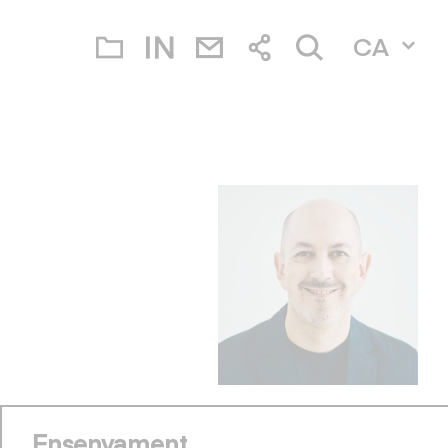
CA
Ensenyament