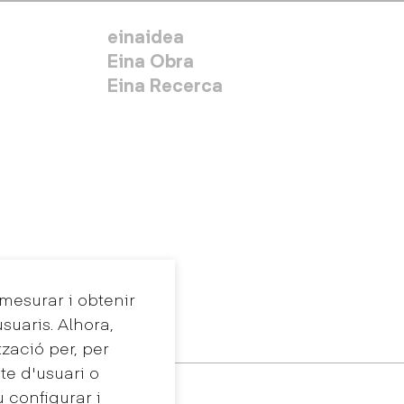
MENÚ SECUNDARIO
einaidea
Eina Obra
Eina Recerca
 mesurar i obtenir
suaris. Alhora,
tzació per, per
te d'usuari o
u configurar i