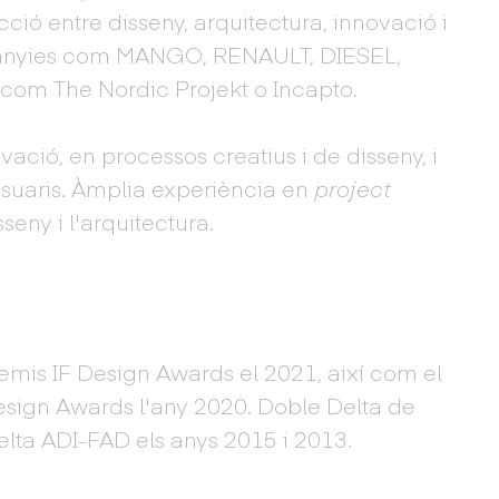
ecció entre disseny, arquitectura, innovació i
panyies com MANGO, RENAULT, DIESEL,
com The Nordic Projekt o Incapto.
ació, en processos creatius i de disseny, i
usuaris. Àmplia experiència en
project
seny i l'arquitectura.
emis IF Design Awards el 2021, així com el
sign Awards l'any 2020. Doble Delta de
elta ADI-FAD els anys 2015 i 2013.