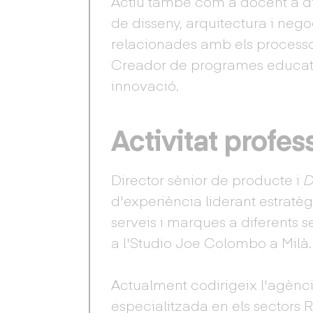
Actiu també com a docent a div
de disseny, arquitectura i negoc
relacionades amb els processos
Creador de programes educat
innovació.
Activitat profes
Director sènior de producte i
D
d'experiència liderant estrat
serveis i marques a diferents se
a l'Studio Joe Colombo a Milà.
Actualment codirigeix ​​l'agè
especialitzada en els sectors Ret