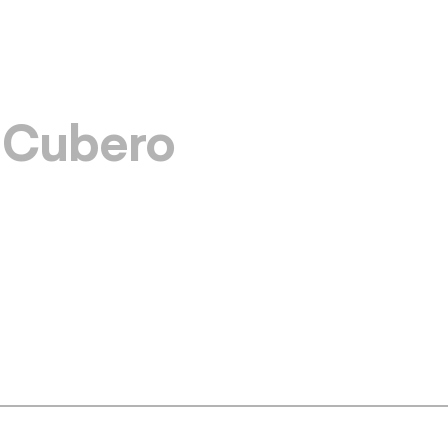
Vés
al
contingut
o Cubero