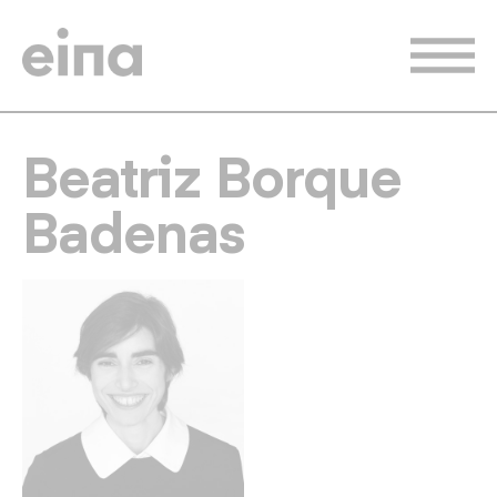
Vés
al
contingut
Beatriz Borque
Badenas