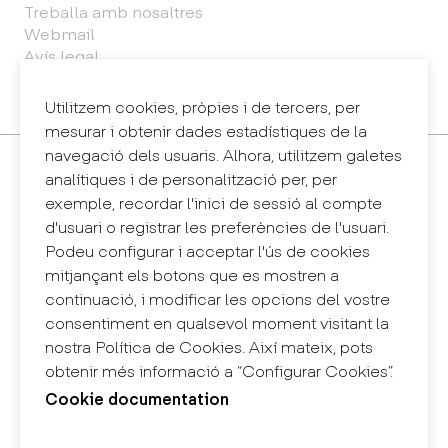
Treballa amb nosaltres
Webmail
Avís legal
Política de privacitat
Sintema intern d'informació (canal de denúncies)
Utilitzem cookies, pròpies i de tercers, per
mesurar i obtenir dades estadístiques de la
navegació dels usuaris. Alhora, utilitzem galetes
Contacte
analítiques i de personalització per, per
+34 932 030 923
exemple, recordar l'inici de sessió al compte
info@eina.cat
d'usuari o registrar les preferències de l'usuari.
Podeu configurar i acceptar l'ús de cookies
Eina Sentmenat
mitjançant els botons que es mostren a
Passeig Santa Eulàlia, 25
continuació, i modificar les opcions del vostre
08017 Barcelona
consentiment en qualsevol moment visitant la
+34 672 31 86 57
nostra Política de Cookies. Així mateix, pots
obtenir més informació a “Configurar Cookies”.
Eina Bosc
Cookie documentation
Carrer del Bosc, 2
08017 Barcelona