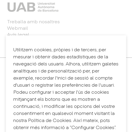
Treballa amb nosaltres
Webmail
Avís legal
Política de privacitat
Sintema intern d'informació (canal de denúncies)
Utilitzem cookies, pròpies i de tercers, per
mesurar i obtenir dades estadístiques de la
navegació dels usuaris. Alhora, utilitzem galetes
Contacte
analítiques i de personalització per, per
+34 932 030 923
exemple, recordar l'inici de sessió al compte
info@eina.cat
d'usuari o registrar les preferències de l'usuari.
Podeu configurar i acceptar l'ús de cookies
Eina Sentmenat
mitjançant els botons que es mostren a
Passeig Santa Eulàlia, 25
continuació, i modificar les opcions del vostre
08017 Barcelona
consentiment en qualsevol moment visitant la
+34 672 31 86 57
nostra Política de Cookies. Així mateix, pots
obtenir més informació a “Configurar Cookies”.
Eina Bosc