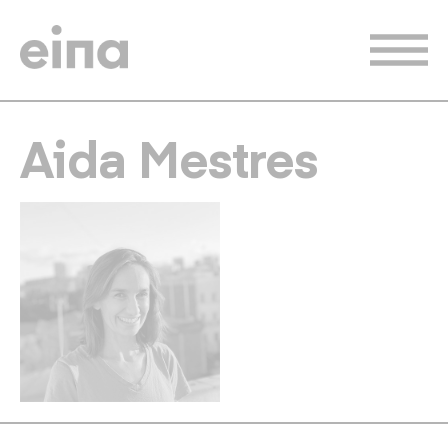
Vés
al
contingut
Aida Mestres