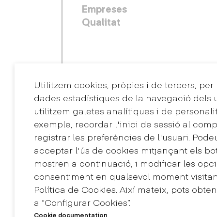
Empreses
Qualitat
Utilitzem cookies, pròpies i de tercers, per
dades estadístiques de la navegació dels u
utilitzem galetes analítiques i de personali
exemple, recordar l'inici de sessió al comp
registrar les preferències de l'usuari. Pode
Contacte
acceptar l'ús de cookies mitjançant els bo
+34 932 030 923
mostren a continuació, i modificar les opci
info@eina.cat
consentiment en qualsevol moment visitant
Política de Cookies. Així mateix, pots obte
a “Configurar Cookies”.
Màster Universitari de
Cookie documentation