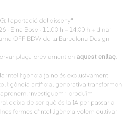
IAG: l’aportació del disseny"
 · Eina Bosc · 11.00 h – 14.00 h + dinar
grama OFF BDW de la Barcelona Design
eservar plaça prèviament en
aquest enllaç
.
a intel·ligència ja no és exclusivament
el·ligència artificial generativa transformen
aprenem, investiguem i produïm
al deixa de ser què és la IA per passar a
nes formes d’intel·ligència volem cultivar