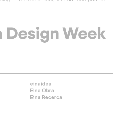
MENÚ SECUNDARIO
einaidea
Eina Obra
Eina Recerca