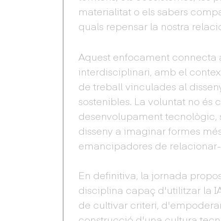
materialitat o els sabers compa
quals repensar la nostra relac
Aquest enfocament connecta am
interdisciplinari, amb el contex
de treball vinculades al disseny
sostenibles. La voluntat no és 
desenvolupament tecnològic, si
disseny a imaginar formes més
emancipadores de relacionar-nos
En definitiva, la jornada pro
disciplina capaç d'utilitzar la
de cultivar criteri, d'empoderar
construcció d'una cultura tecn