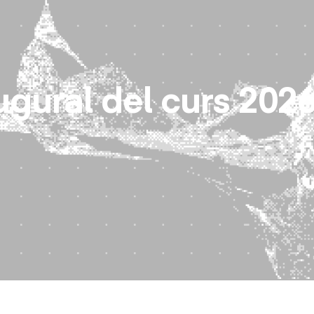
Vés
al
contingut
gural del curs 202