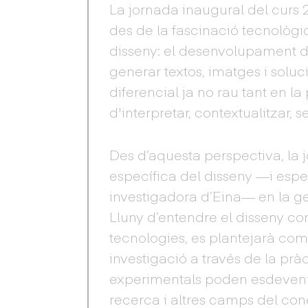
La jornada inaugural del curs
des de la fascinació tecnològ
disseny: el desenvolupament de
generar textos, imatges i solu
diferencial ja no rau tant en 
d'interpretar, contextualitzar, s
Des d’aquesta perspectiva, la 
específica del disseny —i espe
investigadora d’Eina— en la ge
Lluny d’entendre el disseny 
tecnologies, es plantejarà com
investigació a través de la prà
experimentals poden esdevenir 
recerca i altres camps del con