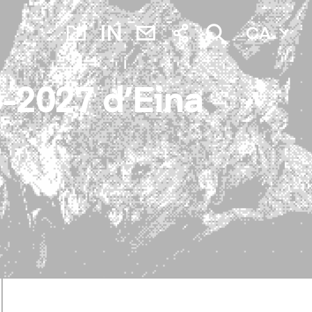
CA
6-2027 d’Eina