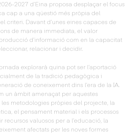
 2026-2027 d’Eina proposa desplaçar el focus
ica cap a una qüestió més pròpia del
l criteri. Davant d’unes eines capaces de
cions de manera immediata, el valor
la producció d’informació com en la capacitat
eleccionar, relacionar i decidir.
jornada explorarà quina pot ser l’aportació
cialment de la tradició pedagògica i
neració de coneixement dins l’era de la IA.
com un àmbit amenaçat per aquestes
 les metodologies pròpies del projecte, la
ctica, el pensament material i els processos
recursos valuosos per a l’educació, la
eixement afectats per les noves formes