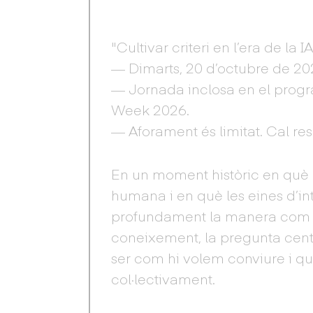
"Cultivar criteri en l’era de la 
— Dimarts, 20 d’octubre de 2026
— Jornada inclosa en el pro
Week 2026.
— Aforament és limitat. Cal r
En un moment històric en què l
humana i en què les eines d’int
profundament la manera com 
coneixement, la pregunta centr
ser com hi volem conviure i qui
col·lectivament.