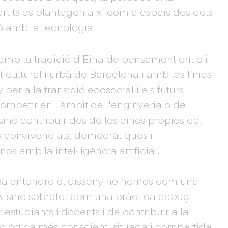
rtits es plantegen així com a espais des dels
ió amb la tecnologia.
b la tradició d'Eina de pensament crític i
t cultural i urbà de Barcelona i amb les línies
 per a la transició ecosocial i els futurs
competir en l'àmbit de l'enginyeria o del
nó contribuir des de les eines pròpies del
 convivencials, democràtiques i
 amb la intel·ligència artificial.
posa entendre el disseny no només com una
 IA, sinó sobretot com una pràctica capaç
 estudiants i docents i de contribuir a la
ològica més conscient, situada i compartida.