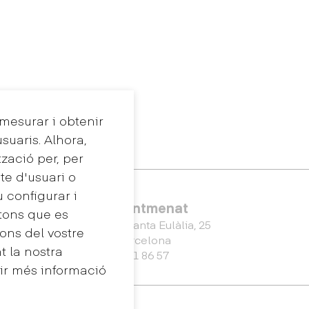
 mesurar i obtenir
suaris. Alhora,
tzació per, per
te d'usuari o
u configurar i
Eina Sentmenat
tons que es
Passeig Santa Eulàlia, 25
ons del vostre
08017 Barcelona
 la nostra
+34 672 31 86 57
nir més informació
Màster Universitari en