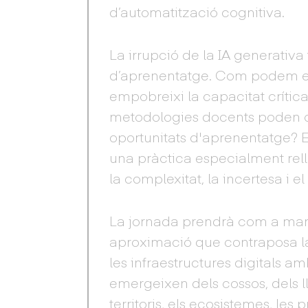
d’automatització cognitiva.
La irrupció de la IA generativ
d’aprenentatge. Com podem ev
empobreixi la capacitat crítica
metodologies docents poden co
oportunitats d'aprenentatge? E
una pràctica especialment rell
la complexitat, la incertesa i el 
La jornada prendrà com a marc
aproximació que contraposa la 
les infraestructures digitals am
emergeixen dels cossos, dels l
territoris, els ecosistemes, les 