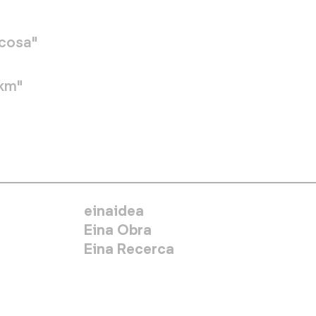
 cosa"
0km"
MENÚ SECUNDARIO
einaidea
Eina Obra
Eina Recerca