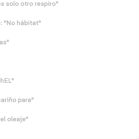
s solo otro respiro"
 "No hábitat"
las"
NhEL"
cariño para"
el oleaje"