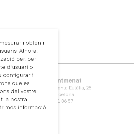
 mesurar i obtenir
suaris. Alhora,
tzació per, per
te d'usuari o
u configurar i
Eina Sentmenat
tons que es
Passeig Santa Eulàlia, 25
ons del vostre
08017 Barcelona
 la nostra
+34 672 31 86 57
nir més informació
Màster Universitari en
eny
Disseny d'Espais