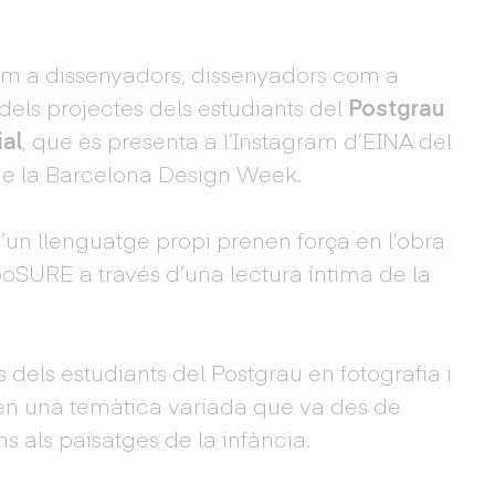
m a dissenyadors, dissenyadors com a
 dels projectes dels estudiants del
Postgrau
ial
, que es presenta a l’Instagram d’EINA del
 de la Barcelona Design Week.
d’un llenguatge propi prenen força en l’obra
poSURE a través d’una lectura íntima de la
es dels estudiants del Postgrau en fotografia i
den una temàtica variada que va des de
ins als paisatges de la infància.