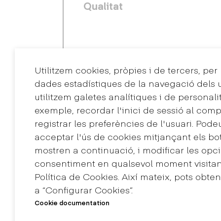
Qualitat
Utilitzem cookies, pròpies i de tercers, per
dades estadístiques de la navegació dels u
utilitzem galetes analítiques i de personali
exemple, recordar l'inici de sessió al comp
registrar les preferències de l'usuari. Pode
Contacte
acceptar l'ús de cookies mitjançant els bo
+34 932 030 923
mostren a continuació, i modificar les opci
info@eina.cat
consentiment en qualsevol moment visitant
Política de Cookies. Així mateix, pots obte
a “Configurar Cookies”.
Màster Universitari de
Cookie documentation
Grau en Disseny
Recerca en Art i Diss