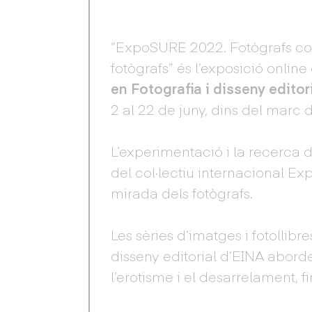
“ExpoSURE 2022. Fotògrafs co
fotògrafs” és l’exposició online
en Fotografia i disseny editor
2 al 22 de juny, dins del marc
L’experimentació i la recerca 
del col·lectiu internacional Ex
mirada dels fotògrafs.
Les sèries d’imatges i fotollibr
disseny editorial d’EINA abor
l’erotisme i el desarrelament, f