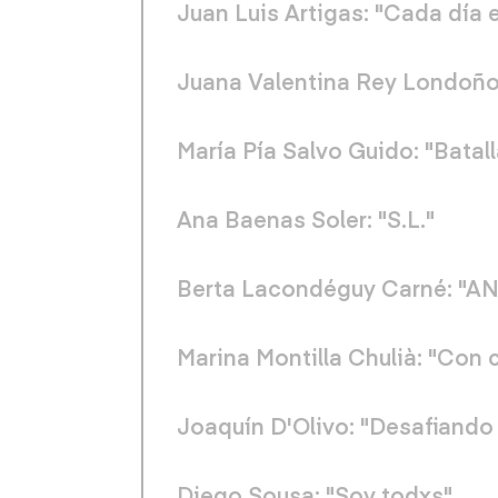
Juan Luis Artigas: "Cada día e
Juana Valentina Rey Londoño:
María Pía Salvo Guido: "Batal
Ana Baenas Soler: "S.L."
Berta Lacondéguy Carné: "A
Marina Montilla Chulià: "Con 
Joaquín D'Olivo: "Desafiando 
Diego Sousa: "Soy todxs"