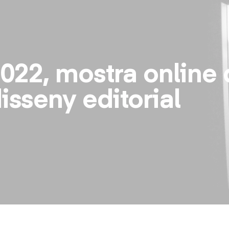
Vés
al
contingut
22, mostra online 
disseny editorial