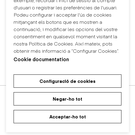
exemple, recordar l'inici de sessió al compte
info@eina.cat
d'usuari o registrar les preferències de l'usuari.
Podeu configurar i acceptar l'ús de cookies
Eina Sentmenat
mitjançant els botons que es mostren a
Passeig Santa Eulàlia, 25
continuació, i modificar les opcions del vostre
08017 Barcelona
consentiment en qualsevol moment visitant la
+34 672 31 86 57
nostra Política de Cookies. Així mateix, pots
obtenir més informació a “Configurar Cookies”.
Eina Bosc
Cookie documentation
Carrer del Bosc, 2
08017 Barcelona
+34 675 78 48 03
Configuració de cookies
Màster Universitari de Recerca
Màster Universitari en Disseny
Grau en Disseny
en Art i Disseny
d'Espais
Negar-ho tot
Acceptar-ho tot