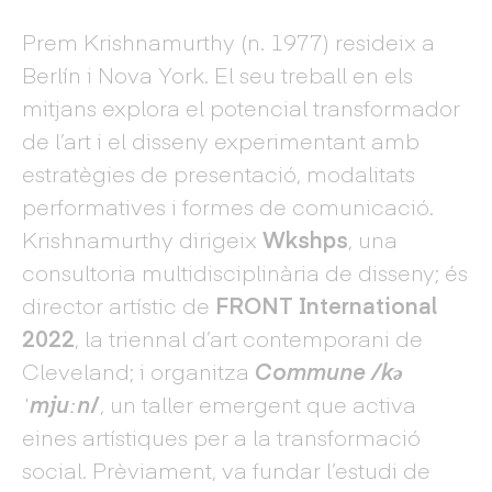
Prem Krishnamurthy (n. 1977) resideix a
Berlín i Nova York. El seu treball en els
mitjans explora el potencial transformador
de l’art i el disseny experimentant amb
estratègies de presentació, modalitats
performatives i formes de comunicació.
Krishnamurthy dirigeix
Wkshps
, una
consultoria multidisciplinària de disseny; és
director artístic de
FRONT International
2022
, la triennal d’art contemporani de
Cleveland; i organitza
Commune /kə
ˈmjuːn
/
, un taller emergent que activa
eines artístiques per a la transformació
social. Prèviament, va fundar l’estudi de