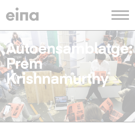
Vés
al
contingut
Autoensamblatge:
Prem
Krishnamurthy