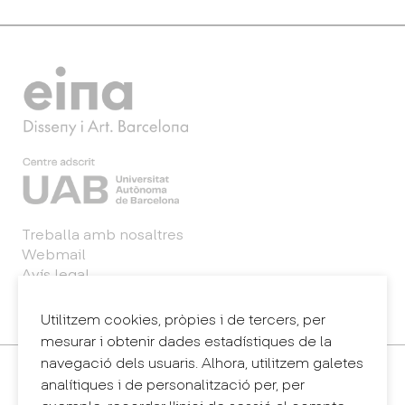
Treballa amb nosaltres
Webmail
Avís legal
Política de privacitat
Sintema intern d'informació (canal de denúncies)
Utilitzem cookies, pròpies i de tercers, per
mesurar i obtenir dades estadístiques de la
navegació dels usuaris. Alhora, utilitzem galetes
Contacte
analítiques i de personalització per, per
+34 932 030 923