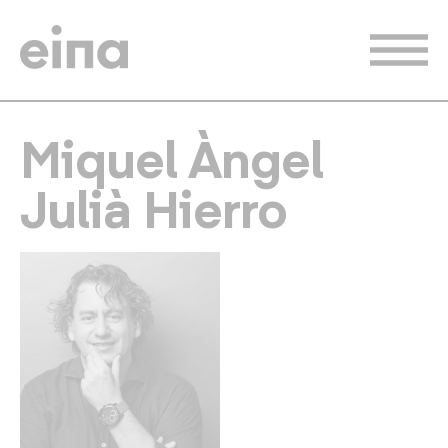
Vés
al
contingut
Miquel Àngel
Julià Hierro