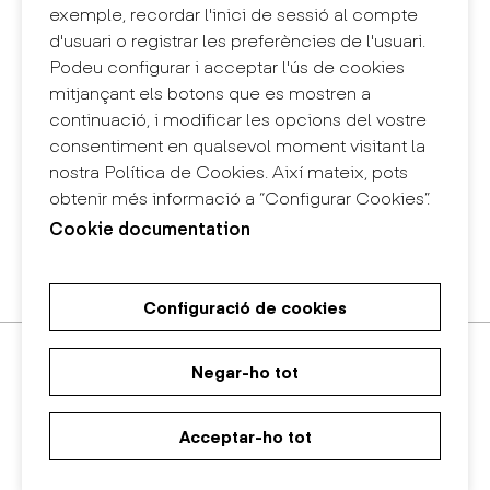
+34 932 030 923
exemple, recordar l'inici de sessió al compte
info@eina.cat
d'usuari o registrar les preferències de l'usuari.
Podeu configurar i acceptar l'ús de cookies
Eina Sentmenat
mitjançant els botons que es mostren a
Passeig Santa Eulàlia, 25
continuació, i modificar les opcions del vostre
08017 Barcelona
consentiment en qualsevol moment visitant la
+34 672 31 86 57
nostra Política de Cookies. Així mateix, pots
obtenir més informació a “Configurar Cookies”.
Eina Bosc
Cookie documentation
Carrer del Bosc, 2
08017 Barcelona
+34 675 78 48 03
Configuració de cookies
Màster Universitari de Recerca
Màster Universitari en Disseny
Grau en Disseny
en Art i Disseny
d'Espais
Negar-ho tot
Acceptar-ho tot