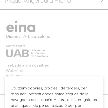
Miquel Àngel Julià Hierro
Treballa amb nosaltres
Webmail
Avís legal
Política de privacitat
Sintema intern d'informació (canal de denúncies)
Utilitzem cookies, pròpies i de tercers, per
mesurar i obtenir dades estadístiques de la
navegació dels usuaris. Alhora, utilitzem galetes
Contacte
analítiques i de personalització per, per