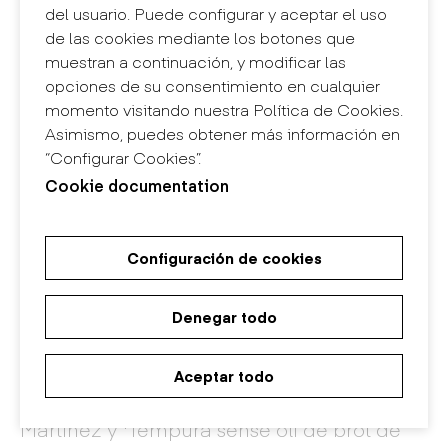
del usuario. Puede configurar y aceptar el uso
de las cookies mediante los botones que
muestran a continuación, y modificar las
opciones de su consentimiento en cualquier
momento visitando nuestra Política de Cookies.
Asimismo, puedes obtener más información en
“Configurar Cookies”.
Cookie documentation
Configuración de cookies
Denegar todo
'Ametlla, ametllat i ametlló' de Maria
Serrallonga, 'Bombolles sòlides de
Aceptar todo
mantega fumada amb caviar' de Eduard
Martínez y 'Tempura sense oli de brot de