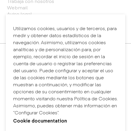
Trabaja con nosotros
Webmail
Aviso legal
Política de privacidad
Sistema interno de información (canal de
Utilizamos cookies, usuarios y de terceros, para
denuncias)
medir y obtener datos estadísticos de la
navegación. Asimismo, utilizamos cookies
analíticas y de personalización para, por
Contacto
ejemplo, recordar el inicio de sesión en la
+34 932 030 923
cuenta de usuario o registrar las preferencias
info@eina.cat
del usuario. Puede configurar y aceptar el uso
de las cookies mediante los botones que
Eina Sentmenat
muestran a continuación, y modificar las
Passeig Santa Eulàlia, 25
opciones de su consentimiento en cualquier
08017 Barcelona
momento visitando nuestra Política de Cookies.
+34 672 31 86 57
Asimismo, puedes obtener más información en
“Configurar Cookies”.
Eina Bosc
Cookie documentation
Carrer del Bosc, 2
08017 Barcelona