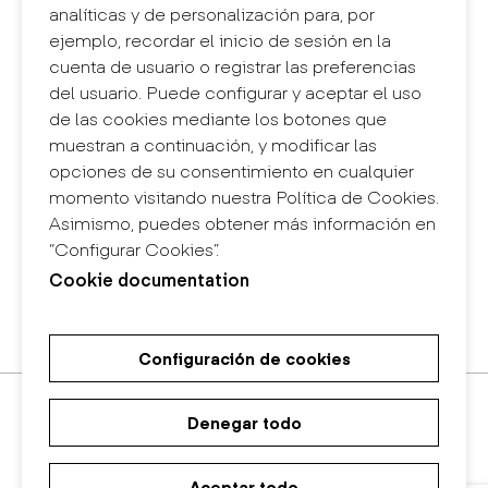
analíticas y de personalización para, por
Contacto
ejemplo, recordar el inicio de sesión en la
+34 932 030 923
cuenta de usuario o registrar las preferencias
info@eina.cat
del usuario. Puede configurar y aceptar el uso
de las cookies mediante los botones que
Eina Sentmenat
muestran a continuación, y modificar las
Passeig Santa Eulàlia, 25
opciones de su consentimiento en cualquier
08017 Barcelona
momento visitando nuestra Política de Cookies.
+34 672 31 86 57
Asimismo, puedes obtener más información en
“Configurar Cookies”.
Eina Bosc
Cookie documentation
Carrer del Bosc, 2
08017 Barcelona
+34 675 78 48 03
Configuración de cookies
Máster Universitario de
Máster Universitario en Diseño
Grado en Diseño
Investigación en Arte y Diseño
de Espacios
Denegar todo
Aceptar todo