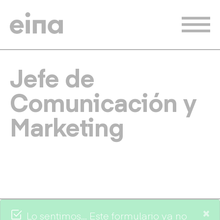
Pasar
al
contenido
principal
Jefe de
Comunicación y
Marketing
×
Lo sentimos… Este formulario ya no