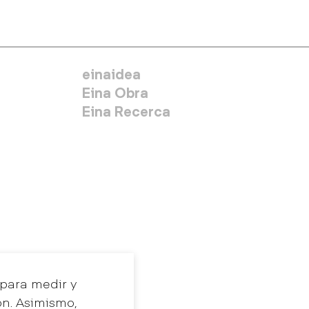
MENÚ SECUNDARIO
einaidea
Eina Obra
Eina Recerca
 para medir y
ón. Asimismo,