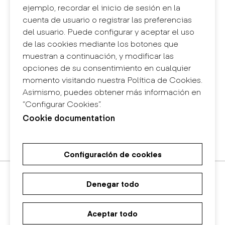
Contacto
ejemplo, recordar el inicio de sesión en la
+34 932 030 923
cuenta de usuario o registrar las preferencias
info@eina.cat
del usuario. Puede configurar y aceptar el uso
de las cookies mediante los botones que
Eina Sentmenat
muestran a continuación, y modificar las
Passeig Santa Eulàlia, 25
opciones de su consentimiento en cualquier
08017 Barcelona
momento visitando nuestra Política de Cookies.
+34 672 31 86 57
Asimismo, puedes obtener más información en
“Configurar Cookies”.
Eina Bosc
Cookie documentation
Carrer del Bosc, 2
08017 Barcelona
+34 675 78 48 03
Configuración de cookies
Máster Universitario de
Máster Universitario en Diseño
Grado en Diseño
Investigación en Arte y Diseño
de Espacios
Denegar todo
Aceptar todo