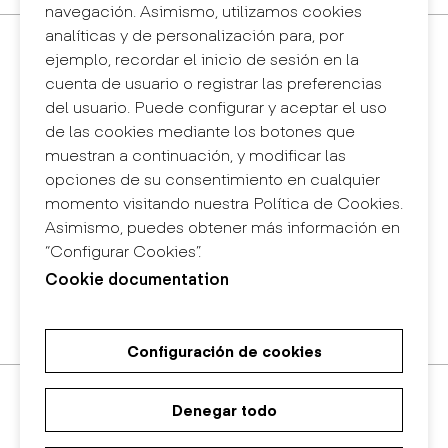
navegación. Asimismo, utilizamos cookies
analíticas y de personalización para, por
Contacto
ejemplo, recordar el inicio de sesión en la
+34 932 030 923
cuenta de usuario o registrar las preferencias
info@eina.cat
del usuario. Puede configurar y aceptar el uso
de las cookies mediante los botones que
Eina Sentmenat
muestran a continuación, y modificar las
Passeig Santa Eulàlia, 25
opciones de su consentimiento en cualquier
08017 Barcelona
momento visitando nuestra Política de Cookies.
+34 672 31 86 57
Asimismo, puedes obtener más información en
“Configurar Cookies”.
Eina Bosc
Cookie documentation
Carrer del Bosc, 2
08017 Barcelona
+34 675 78 48 03
Configuración de cookies
Máster Universitario de
Máster Universitario en Diseño
Grado en Diseño
Investigación en Arte y Diseño
de Espacios
Denegar todo