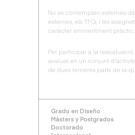
No es contemplen sistemes de 
externes, els TFG, i les assigna
caràcter eminentment pràctic,
Per participar a la reavaluaci
avaluat en un conjunt d'activit
de dues terceres parts de la qu
FOOTER PRINCIPAL
Grado en Diseño
Másters y Postgrados
Doctorado