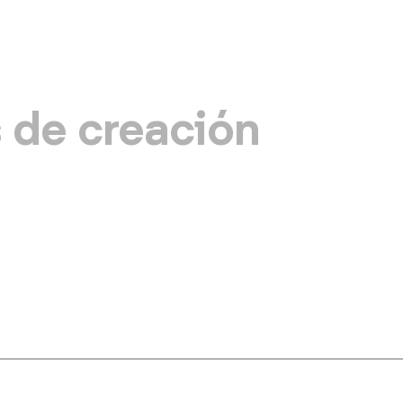
Pasar
al
contenido
principal
 de creación