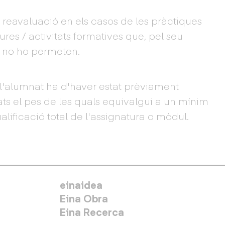
reavaluació en els casos de les pràctiques
tures / activitats formatives que, pel seu
 no ho permeten.
ó l'alumnat ha d'haver estat prèviament
ats el pes de les quals equivalgui a un mínim
alificació total de l'assignatura o mòdul.
MENÚ SECUNDARIO
einaidea
Eina Obra
Eina Recerca