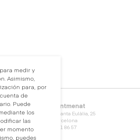
 para medir y
ón. Asimismo,
ización para, por
a cuenta de
uario. Puede
Eina Sentmenat
 mediante los
Passeig Santa Eulàlia, 25
dificar las
08017 Barcelona
+34 672 31 86 57
uier momento
mismo, puedes