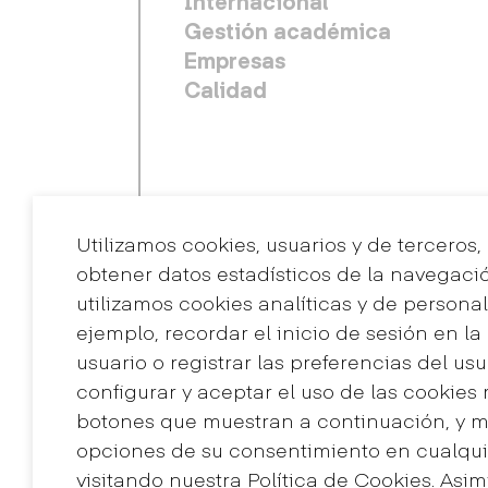
Internacional
Gestión académica
Empresas
Calidad
Utilizamos cookies, usuarios y de terceros,
obtener datos estadísticos de la navegaci
utilizamos cookies analíticas y de personal
ejemplo, recordar el inicio de sesión en l
usuario o registrar las preferencias del us
Contacto
configurar y aceptar el uso de las cookies
+34 932 030 923
botones que muestran a continuación, y mo
info@eina.cat
opciones de su consentimiento en cualq
visitando nuestra Política de Cookies. Asi